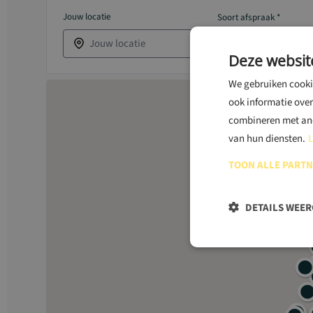
Jouw locatie
Soort afspraak *
Soort afspraak
Deze websit
We gebruiken cookie
ook informatie over
combineren met ande
van hun diensten.
L
TOON ALLE PART
DETAILS WEE