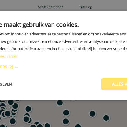
Zoek een vaccinatiepunt in de buurt
Aantal personen *
Filter op
Dichtbijzijnde locatie
e maakt gebruik van cookies.
s om inhoud en advertenties te personaliseren en om ons verkeer te ana
 uw gebruik van onze site met onze advertentie- en analysepartners, die
re informatie die u aan hen heeft verstrekt of die zij hebben verzameld
ees verder
NERS
(2) →
RGEVEN
ALLES 