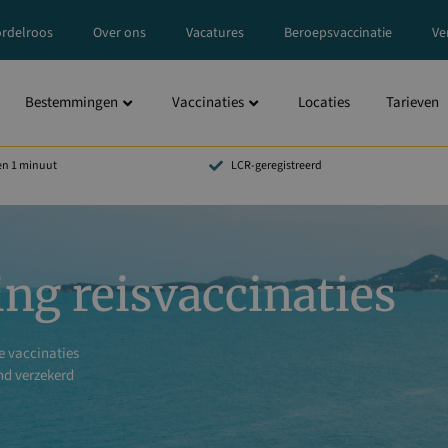
rdelroos
Over ons
Vacatures
Beroepsvaccinatie
Ve
Bestemmingen
Vaccinaties
Locaties
Tarieven
en 1 minuut
LCR-geregistreerd
ng reisvaccinaties
de vaccinaties
nd verzekerd