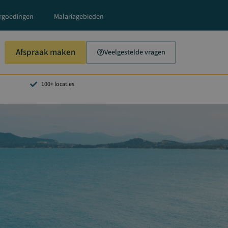
rgoedingen
Malariagebieden
Afspraak maken
Veelgestelde vragen
100+ locaties