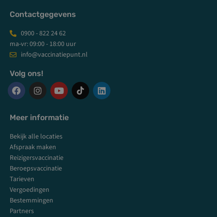
Contactgegevens
0900 - 822 24 62
ma-vr: 09:00 - 18:00 uur
info@vaccinatiepunt.nl
Volg ons!
F
I
Y
L
a
n
o
i
c
s
u
n
Meer informatie
e
t
t
k
b
a
u
e
Bekijk alle locaties
o
g
b
d
o
r
e
i
Afspraak maken
k
a
n
Reizigersvaccinatie
m
Beroepsvaccinatie
Tarieven
Vergoedingen
Bestemmingen
Partners