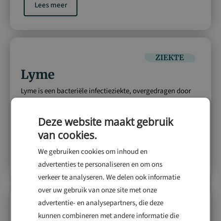
Lees meer
ZIEKTE
Lyme
Lyme is een bacteriële infectieziekte, overgedragen door
teken, die huiduitslag, koorts en gewrichtspijn veroorzaakt
en bij late behandeling ernstige klachten geeft.
Deze website maakt gebruik
van cookies.
We gebruiken cookies om inhoud en
Lees meer
advertenties te personaliseren en om ons
verkeer te analyseren. We delen ook informatie
over uw gebruik van onze site met onze
advertentie- en analysepartners, die deze
MEDICATIE
kunnen combineren met andere informatie die