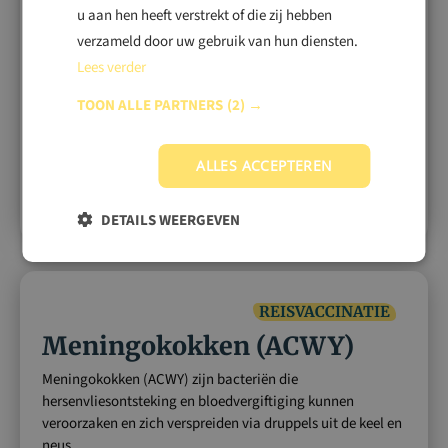
Malaria
u aan hen heeft verstrekt of die zij hebben
Malaria is een parasitaire ziekte, overgedragen door de
verzameld door uw gebruik van hun diensten.
Anopheles-mug, die hoge koorts, koude rillingen en
Lees verder
vermoeidheid veroorzaakt in tropische en subtropische
gebieden.
TOON ALLE PARTNERS
(2) →
ALLES ACCEPTEREN
Lees meer
DETAILS WEERGEVEN
REISVACCINATIE
Meningokokken (ACWY)
Meningokokken (ACWY) zijn bacteriën die
hersenvliesontsteking en bloedvergiftiging kunnen
veroorzaken en zich verspreiden via druppels uit de keel en
neus.