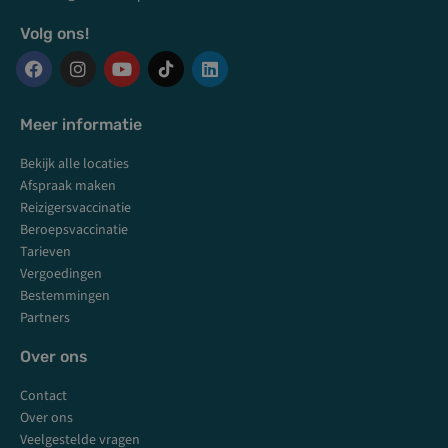
Volg ons!
F
I
Y
L
a
n
o
i
c
s
u
n
Meer informatie
e
t
t
k
b
a
u
e
Bekijk alle locaties
o
g
b
d
o
r
e
i
Afspraak maken
k
a
n
Reizigersvaccinatie
m
Beroepsvaccinatie
Tarieven
Vergoedingen
Bestemmingen
Partners
Over ons
Contact
Over ons
Veelgestelde vragen