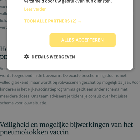
verzameld door uw gebruik van hun diensten.
vaccinatie leert je immuunsysteem deze bacteriën te herkennen en aan te
Lees verder
vallen. Wanneer je na vaccinatie in contact komt met pneumokokken, kan je
lichaam de bacterie direct bestrijden voordat deze ernstige infecties kan
TOON ALLE PARTNERS
(2) →
veroorzaken.
ALLES ACCEPTEREN
Hoeveel doses heb je nodig van het
pneumokokken vaccin?
DETAILS WEERGEVEN
Voor de meeste volwassenen is één enkele injectie voldoende. De vaccinatie
wordt toegediend in de bovenarm. De exacte beschermingsduur is niet
volledig bekend, maar wordt bij volwassenen geschat op mogelijk 15 jaar. Voor
kinderen in het Rijksvaccinatieprogramma geldt een ander schema met
meerdere doses. Ons team adviseert je tijdens je consult over het juiste
schema voor jouw situatie.
Veiligheid en mogelijke bijwerkingen van het
pneumokokken vaccin