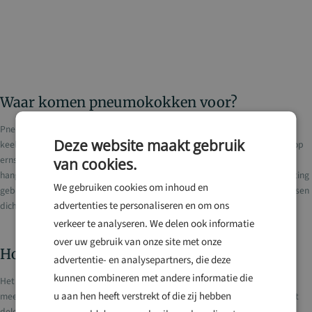
Waar komen pneumokokken voor?
Pneumokokken komen wereldwijd voor. De bacteriën leven in de neus- en
Deze website maakt gebruik
keelholte van veel mensen zonder dat ze daar ziek van worden. Het risico op
ernstige infecties is niet gebonden aan specifieke landen of regio’s, maar
van cookies.
hangt vooral af van je persoonlijke gezondheidssituatie en leeftijd. Besmetting
We gebruiken cookies om inhoud en
gebeurt vooral via druppeltjes uit de neus en kiel in omgevingen waar mensen
advertenties te personaliseren en om ons
dicht bij elkaar zijn.
verkeer te analyseren. We delen ook informatie
over uw gebruik van onze site met onze
Hoe werkt het pneumokokken vaccin?
advertentie- en analysepartners, die deze
kunnen combineren met andere informatie die
Het pneumokokkenvaccin is een conjugaatvaccin dat beschermt tegen de
u aan hen heeft verstrekt of die zij hebben
meest voorkomende en gevaarlijke typen pneumokokken. Het vaccin bevat
delen van de buitenkant van verschillende pneumokokkenbacteriën. Na