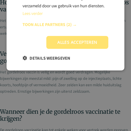
Hoeveel doses heb je nodig van het gordelroos
verzameld door uw gebruik van hun diensten.
vaccin?
Lees verder
Het gordelroos vaccin bestaat uit twee prikken, met twee tot zes maanden
TOON ALLE PARTNERS
(2) →
ertussen. De combinatie biedt jarenlange bescherming, die binnen enkele
weken na vaccinatie begint.
ALLES ACCEPTEREN
Veiligheid en mogelijke bijwerkingen van het
DETAILS WEERGEVEN
gordelroos vaccin
Het gordelroos vaccin is veilig en wordt goed verdragen. Mogelijke
bijwerkingen zijn meestal mild: pijn of zwelling op de injectieplaats, lichte
koorts, hoofdpijn of vermoeidheid. Zeer zelden kan een milde huiduitslag
optreden. Ernstige bijwerkingen zijn uiterst zeldzaam.
Wanneer dien je de gordelroos vaccinatie te
krijgen?
De gordelroos vaccinatie kan tot enkele weken voor vertrek worden gegeven.