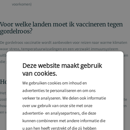
voorkomen)
Voor welke landen moet ik vaccineren tegen
gordelroos?
De gordelroos vaccinatie wordt aanbevolen voor reizen naar warme klimaten
waar stress, temperatuurwisselingen en een verzwakt immuunsysteem
uitbraken kunnen uitlokken. Ook lange vliegreizen kunnen stress veroorzaken
die gordelroos kan triggeren.
Deze website maakt gebruik
van cookies.
Hoe werkt het gordelroos vaccin?
We gebruiken cookies om inhoud en
advertenties te personaliseren en om ons
Het gordelroos vaccin is een vaccin dat de immuniteit tegen het varicella-
verkeer te analyseren. We delen ook informatie
zoster virus versterkt. Het helpt het immuunsysteem het virus in bedwang te
over uw gebruik van onze site met onze
houden, zodat het niet opnieuw actief wordt. Het vaccin voorkomt uitbraken
en vermindert de ernst van symptomen.
advertentie- en analysepartners, die deze
kunnen combineren met andere informatie die
u aan hen heeft verstrekt of die zij hebben