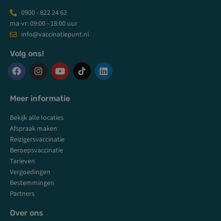
0900 - 822 24 62
ma-vr: 09:00 - 18:00 uur
info@vaccinatiepunt.nl
Volg ons!
F
I
Y
L
a
n
o
i
c
s
u
n
Meer informatie
e
t
t
k
b
a
u
e
Bekijk alle locaties
o
g
b
d
o
r
e
i
Afspraak maken
k
a
n
Reizigersvaccinatie
m
Beroepsvaccinatie
Tarieven
Vergoedingen
Bestemmingen
Partners
Over ons