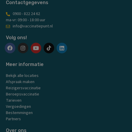
Contactgegevens
0900 - 822 24 62
ma-vr: 09:00 - 18:00 uur
info@vaccinatiepunt.nl
Volg ons!
F
I
Y
L
a
n
o
i
c
s
u
n
Meer informatie
e
t
t
k
b
a
u
e
Bekijk alle locaties
o
g
b
d
Afspraak maken
o
r
e
i
k
a
n
Reizigersvaccinatie
m
Beroepsvaccinatie
Tarieven
Vergoedingen
Bestemmingen
Partners
Over ons