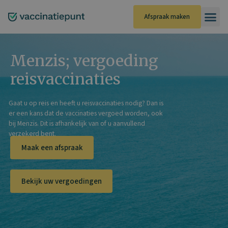
Ga
naar
Afspraak maken
de
inhoud
Menzis; vergoeding
reisvaccinaties
Gaat u op reis en heeft u reisvaccinaties nodig? Dan is
er een kans dat de vaccinaties vergoed worden, ook
bij
Menzis
. Dit is afhankelijk van of u aanvullend
verzekerd bent.
Maak een afspraak
Bekijk uw vergoedingen