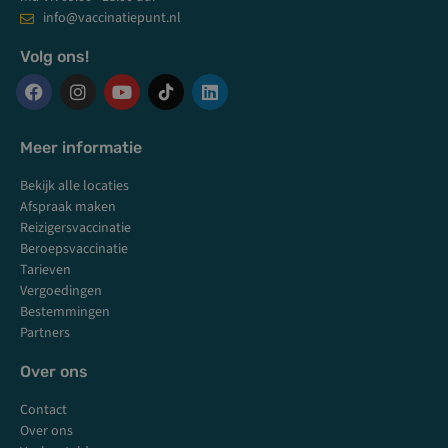
info@vaccinatiepunt.nl
Volg ons!
F
I
Y
L
a
n
o
i
c
s
u
n
Meer informatie
e
t
t
k
b
a
u
e
Bekijk alle locaties
o
g
b
d
Afspraak maken
o
r
e
i
k
a
n
Reizigersvaccinatie
m
Beroepsvaccinatie
Tarieven
Vergoedingen
Bestemmingen
Partners
Over ons
Contact
Over ons