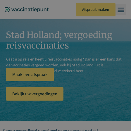
Ga
naar
Afspraak maken
de
inhoud
Stad Holland; vergoeding
reisvaccinaties
Gaat u op reis en heeft u reisvaccinaties nodig? Dan is er een kans dat
de vaccinaties vergoed worden, ook bij
Stad Holland
. Dit is
afhankelijk van of u aanvullend verzekerd bent.
Maak een afspraak
Bekijk uw vergoedingen