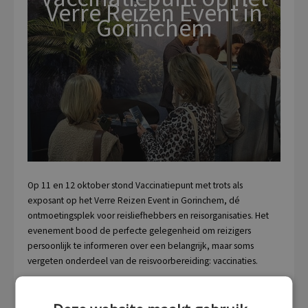
Verre Reizen Event in
Gorinchem
Op 11 en 12 oktober stond Vaccinatiepunt met trots als
exposant op het Verre Reizen Event in Gorinchem, dé
ontmoetingsplek voor reisliefhebbers en reisorganisaties. Het
evenement bood de perfecte gelegenheid om reizigers
persoonlijk te informeren over een belangrijk, maar soms
vergeten onderdeel van de reisvoorbereiding: vaccinaties.
Als ervaren reisvaccinatiekliniek hebben wij een waardevolle
bijdrage mogen leveren door gratis vaccinatieadvies te geven