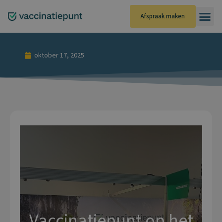
Ga
naar
Afspraak maken
de
inhoud
oktober 17, 2025
Vaccinatiepunt op het