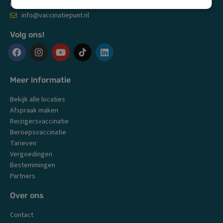
ma-vr: 09:00 - 18:00 uur
info@vaccinatiepunt.nl
Volg ons!
F
I
Y
L
a
n
o
i
c
s
u
n
Meer informatie
e
t
t
k
b
a
u
e
Bekijk alle locaties
o
g
b
d
o
r
e
i
Afspraak maken
k
a
n
Reizigersvaccinatie
m
Beroepsvaccinatie
Tarieven
Vergoedingen
Bestemmingen
Partners
Over ons
Contact