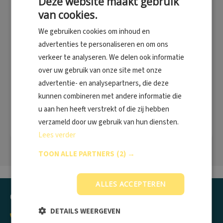
Deze website maakt gebruik
aan bezoekers die een verre reis plannen. En dat werd enorm
van cookies.
gewaardeerd! Het was beide dagen ontzettend druk bij onze
We gebruiken cookies om inhoud en
stand, waar ons enthousiaste team klaarstond om alle vragen te
beantwoorden, van praktische tips tot specifieke
advertenties te personaliseren en om ons
vaccinatievereisten per bestemming.
verkeer te analyseren. We delen ook informatie
over uw gebruik van onze site met onze
We kijken met veel plezier terug op deze succesvolle dagen en
advertentie- en analysepartners, die deze
zijn blij dat we zoveel reizigers hebben kunnen helpen goed
kunnen combineren met andere informatie die
voorbereid op pad te gaan. Op naar nog meer mooie veilige
reizen!
u aan hen heeft verstrekt of die zij hebben
verzameld door uw gebruik van hun diensten.
Lees verder
TOON ALLE PARTNERS
(2) →
ALLES ACCEPTEREN
Contactgegevens
DETAILS WEERGEVEN
0900 - 822 24 62