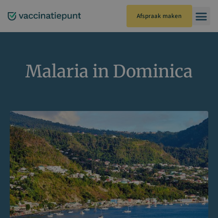
Ga
naar
Afspraak maken
de
inhoud
Malaria in Dominica