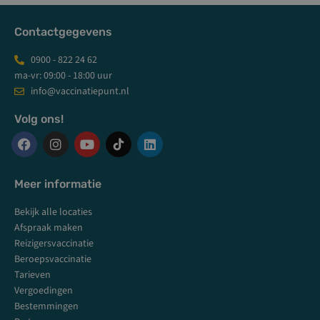
Contactgegevens
0900 - 822 24 62
ma-vr: 09:00 - 18:00 uur
info@vaccinatiepunt.nl
Volg ons!
F
I
Y
L
a
n
o
i
c
s
u
n
Meer informatie
e
t
t
k
b
a
u
e
Bekijk alle locaties
o
g
b
d
o
r
e
i
Afspraak maken
k
a
n
Reizigersvaccinatie
m
Beroepsvaccinatie
Tarieven
Vergoedingen
Bestemmingen