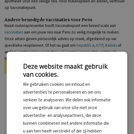
apotheek voor een veilige reis. Voor malariapillen en advies, vertrouw
op Vaccinatiepunt.
Andere benodigde vaccinaties voor Peru
Naast malariapreventie biedt Vaccinatiepunt een breed scala aan
vaccinaties
aan om jouw reis naar Peru zo veilig mogelijk te maken.
Onze artsen geven persoonlijk advies op maat, afgestemd op uw
specifieke reisplannen. Of het nu gaat om
hepatitis A
,
DTP
,
Rabiës
of
andere aanbevolen vaccinaties, wij zorgen ervoor dat u optimaal
beschermd op reis gaat.
Deze website maakt gebruik
Check je vergoedingen
van cookies.
We gebruiken cookies om inhoud en
advertenties te personaliseren en om ons
verkeer te analyseren. We delen ook informatie
over uw gebruik van onze site met onze
Malaria- en vaccinatieadvies voor omringende landen
advertentie- en analysepartners, die deze
Bezoek je naast Peru ook andere omliggende landen. Dan kan het
kunnen combineren met andere informatie die
malaria- en vaccinatieadvies verschillen. Houd bijvoorbeeld rekening
u aan hen heeft verstrekt of die zij hebben
met het aantal malariatabletten dat je eventueel nodig hebt. Wil je