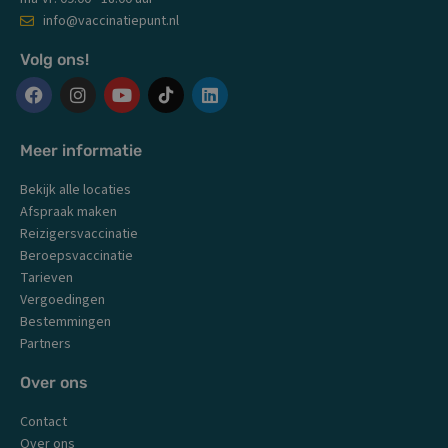
info@vaccinatiepunt.nl
Volg ons!
F
I
Y
L
a
n
o
i
c
s
u
n
Meer informatie
e
t
t
k
b
a
u
e
Bekijk alle locaties
o
g
b
d
o
r
e
i
Afspraak maken
k
a
n
Reizigersvaccinatie
m
Beroepsvaccinatie
Tarieven
Vergoedingen
Bestemmingen
Partners
Over ons
Contact
Over ons