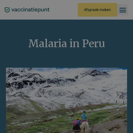
Ga
naar
Afspraak maken
de
inhoud
Malaria in Peru