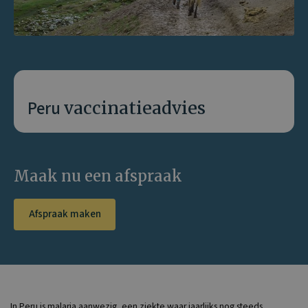
Peru
vaccinatieadvies
Maak nu een afspraak
Afspraak maken
In Peru is malaria aanwezig, een ziekte waar jaarlijks nog steeds