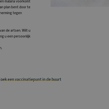
een malaria voorkomt
van plan bent door te
scherming tegen
van de artsen. Wilt u
ng u een persoonlijk
n.
oek een vaccinatiepunt in de buurt