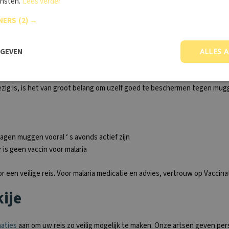
ensten.
Lees verder
 verder te gaan
NERS
(2) →
RGEVEN
ALLES 
ig is, is het van groot belang om uzelf goed te beschermen tegen mugge
gen muggen vooral ‘ s avonds actief zijn
 is geen vaccin voor malaria
en veilige reis. Voor malaria medicatie en advies, vertrouw op Vaccina
ije
naties
aan om uw reis zo veilig mogelijk te maken. Onze artsen geven per