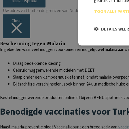
gebruik van hun di
Maak afspraak
Uw adres valt buiten de grenzen van Nederland. Voer een locatie in om
TOON ALLE PART
Close
DETAILS WEE
Bescherming tegen Malaria
In gebieden waar veel muggen voorkomen en mogelijk wel malaria aanwez
Draag bedekkende kleding
Gebruik muggenwerende middelen met DEET
Slaap onder een klamboe/muskietennet, omdat malaria-overgedra
Bijtsachtige verschijnselen, zoek binnen 24 uur medische hulp; er
Bestel muggenwerende producten online of bij een BENU apotheek voor e
Benodigde vaccinaties voor Turk
Naast malaria-preventie biedt Vaccinatiepunt een breed scala aan
vacci