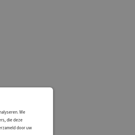
nalyseren. We
rs, die deze
verzameld door uw