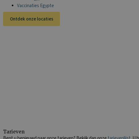
Vaccinaties Egypte
Ontdek onze locaties
Tarieven
Bent u benieuwd naar onze tarieven? Bekijk dan onze
tarievenlijst
. U 