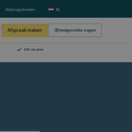
Malariagebieden
NL
Afspraak maken
Veelgestelde vragen
100+ locaties