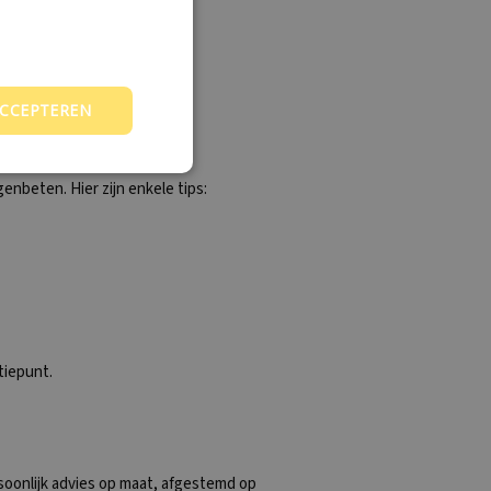
ACCEPTEREN
nbeten. Hier zijn enkele tips:
tiepunt.
soonlijk advies op maat, afgestemd op