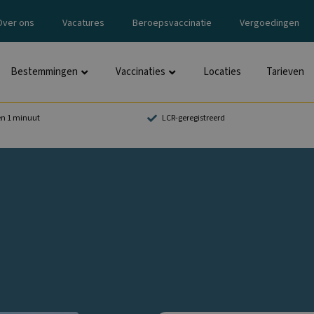
Over ons
Vacatures
Beroepsvaccinatie
Vergoedingen
Bestemmingen
Vaccinaties
Locaties
Tarieven
en 1 minuut
LCR-geregistreerd