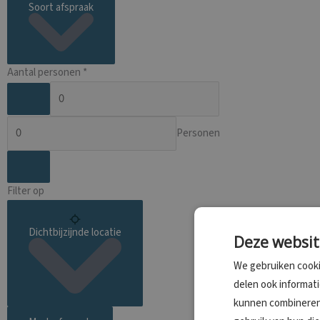
Soort afspraak
Aantal personen *
Personen
Filter op
Dichtbijzijnde locatie
Deze websit
We gebruiken cooki
delen ook informat
kunnen combineren 