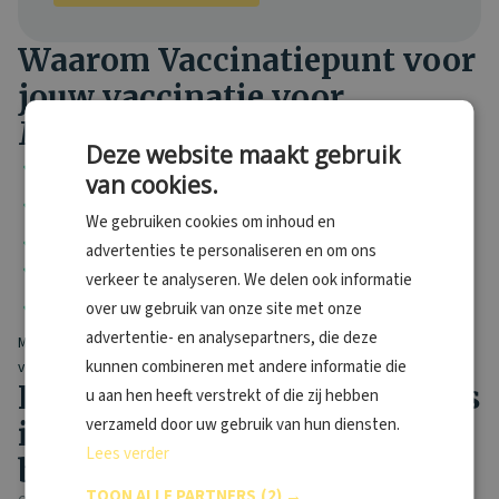
Waarom Vaccinatiepunt voor
jouw vaccinatie voor
Mexico?
Deze website maakt gebruik
Binnen 1 minuut
eenvoudig jouw vaccinatie afspraak geregeld
van cookies.
Altijd een
vaccinatiepunt bij jou in de buurt
– ook voor last
minute reizen
We gebruiken cookies om inhoud en
20+ jaar
ervaring
advertenties te personaliseren en om ons
LCR
-geregistreerd
verkeer te analyseren. We delen ook informatie
Geen wachtrij
; je kunt snel bij een van onze
100+
over uw gebruik van onze site met onze
locaties
terecht
advertentie- en analysepartners, die deze
Maak snel online jouw afspraak. Onze specialisten staan klaar om je te
kunnen combineren met andere informatie die
voorzien van de nodige inentingen voor Mexico.
Houd rekening met leefregels
u aan hen heeft verstrekt of die zij hebben
verzameld door uw gebruik van hun diensten.
in Mexico voor optimale
Lees verder
bescherming​
TOON ALLE PARTNERS
(2) →