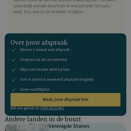
uiteindelijk wel een dure krab: ik was per prik 120 euro
kwijt. Dus, laat je niet krabben of bijten!
Over jouw afspraak
Binnen 1 minuut een afspraak
Vergoed via de verzekeraar
Altijd een locatie dicht bij huis
Ook in avond & weekend afspraak mogelijk
Geen wachttijden
Maak jouw afspraak hier
Bel ons gerust op
0900-8222462
Andere landen in de buurt
Verenigde Staten