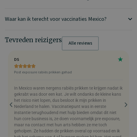
Waar kan ik terecht voor vaccinaties Mexico?
Tevreden reizigers
Alle reviews
DS
C





Post exposure rabiës prikken gehad
V
In Mexico waren nergens rabiës prikken te krijgen nadat ik
M
gekrabt was door een kat. Je wilt ondanks de kleine kans
h
het risico niet lopen, dus besloot ik mijn prikken in
v
Nederland te halen. Vaccinatiepunt was in eerste
instantie terughoudend met hulp bieden omdat dit niet
hun core business is, ze doen voornamelijk pre exposure,
maar na contact met hun arts hebben ze me toch
geholpen. Ze hadden de prikken overal op voorraad en ik
heb het schema van 4 af kunnen maken bij hen. Het werd