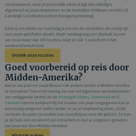
Vaccinatiepunt, waar je persoonlijk advies krijgt dat volledig is
afgestemd op jouw reisplannen en de landelijke richtlijnen van het LCR
(Landelijk Coördinatiecentrum Reizigersadvisering).
Dankzij ons advies op maat krijg je precies de vaccinaties die nodig zijn
voor jouw specifieke situatie. Maak vandaag nog een afspraak bij een
van onze meer dan 100 locaties, waar je ook ‘s avonds en in het
weekend terecht kunt.
Ontdek onze locaties
Goed voorbereid op reis door
Midden-Amerika?
Ben je van plan om naast Mexico ook andere landen in Midden-Amerika
te bezoeken? Dan is het handig om ook het algemene vaccinatieadvies
van omliggende landen als de
Verenigde Staten
,
Guatemala
en
El
Salvador
eens te bekijken! Bij het invullen van jouw reisgegevens kan je
eenvoudig aangeven welke landen er op je reisplanning staan, zodat
ons team de juiste vaccinaties kan voorschrijven voor elk gebied. Zo ben
je de hele reis verzekerd van immuniteit en kun je zorgeloos genieten
van jouw reis door Midden-Amerika!
Afspraak maken