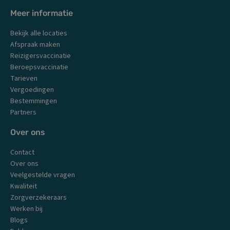
c
s
u
n
Meer informatie
e
t
t
k
b
a
u
e
Bekijk alle locaties
o
g
b
d
o
r
e
i
Afspraak maken
k
a
n
Reizigersvaccinatie
m
Beroepsvaccinatie
Tarieven
Vergoedingen
Bestemmingen
Partners
Over ons
Contact
Over ons
Veelgestelde vragen
Kwaliteit
Zorgverzekeraars
Werken bij
Blogs