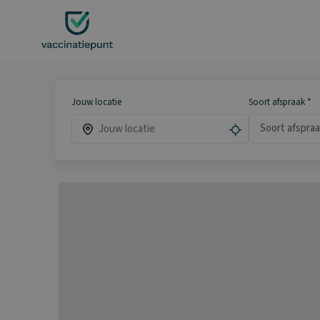
Ga
naar
de
inhoud
Jouw locatie
Soort afspraak *
Soort afspra