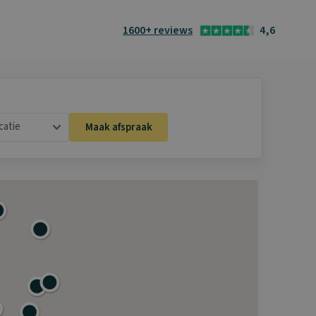
1600+ reviews
4,6
catie
Maak afspraak