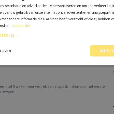
es om inhoud en advertenties te personaliseren en om ons verkeer te a
ie over uw gebruik van onze site met onze advertentie- en analysepartne
met andere informatie die u aan hen heeft verstrekt of die zij hebben 
ensten.
Lees verder
NERS
(2) →
RGEVEN
ALLES 
oorden op de meest gestelde vragen hieronder!
reizen 4 tot 8 weken voor vertrek een afspraak maken voor het eerste
n tevoren.