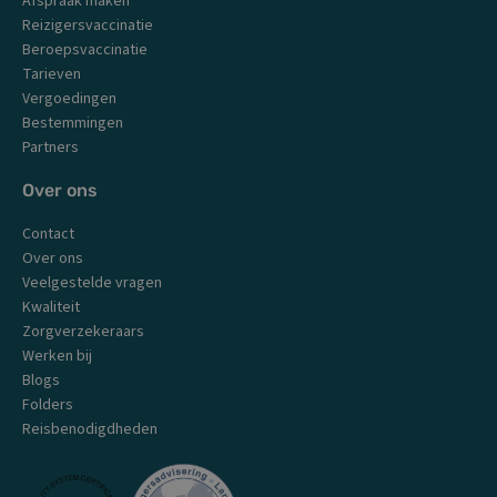
o
r
e
i
Afspraak maken
k
a
n
Reizigersvaccinatie
m
Beroepsvaccinatie
Tarieven
Vergoedingen
Bestemmingen
Partners
Over ons
Contact
Over ons
Veelgestelde vragen
Kwaliteit
Zorgverzekeraars
Werken bij
Blogs
Folders
Reisbenodigdheden