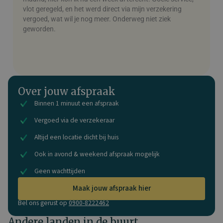
vlot geregeld, en het werd direct via mijn verzekering
v
vergoed, wat wil je nog meer. Onderweg niet ziek
geworden.
Over jouw afspraak
Binnen 1 minuut een afspraak
Vergoed via de verzekeraar
Altijd een locatie dicht bij huis
Ook in avond & weekend afspraak mogelijk
Geen wachttijden
Maak jouw afspraak hier
Bel ons gerust op
0900-8222462
Andere landen in de buurt