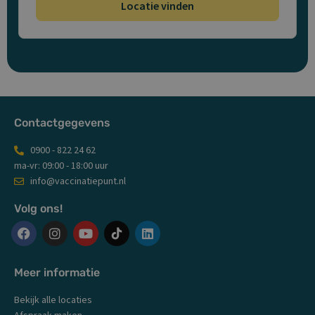
Locatie vinden
Contactgegevens
0900 - 822 24 62
ma-vr: 09:00 - 18:00 uur
info@vaccinatiepunt.nl
Volg ons!
F
I
Y
L
a
n
o
i
c
s
u
n
Meer informatie
e
t
t
k
b
a
u
e
Bekijk alle locaties
o
g
b
d