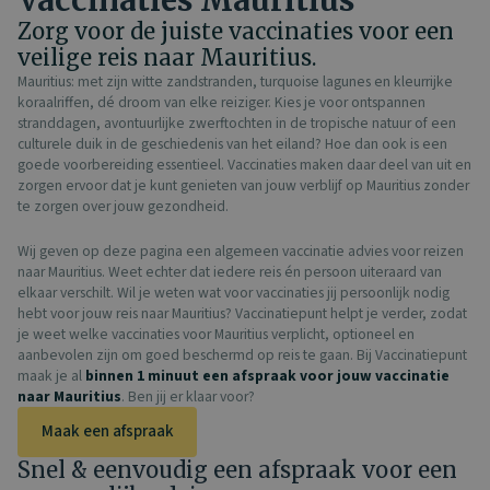
Vaccinaties Mauritius
Zorg voor de juiste vaccinaties voor een
veilige reis naar Mauritius.
Mauritius: met zijn witte zandstranden, turquoise lagunes en kleurrijke
koraalriffen, dé droom van elke reiziger. Kies je voor ontspannen
stranddagen, avontuurlijke zwerftochten in de tropische natuur of een
culturele duik in de geschiedenis van het eiland? Hoe dan ook is een
goede voorbereiding essentieel. Vaccinaties maken daar deel van uit en
zorgen ervoor dat je kunt genieten van jouw verblijf op Mauritius zonder
te zorgen over jouw gezondheid.
Wij geven op deze pagina een algemeen vaccinatie advies voor reizen
naar Mauritius. Weet echter dat iedere reis én persoon uiteraard van
elkaar verschilt. Wil je weten wat voor vaccinaties jij persoonlijk nodig
hebt voor jouw reis naar Mauritius? Vaccinatiepunt helpt je verder, zodat
je weet welke vaccinaties voor Mauritius verplicht, optioneel en
aanbevolen zijn om goed beschermd op reis te gaan. Bij Vaccinatiepunt
maak je al
binnen 1 minuut een afspraak
voor jouw vaccinatie
naar Mauritius
. Ben jij er klaar voor?
Maak een afspraak
Snel & eenvoudig een afspraak voor een