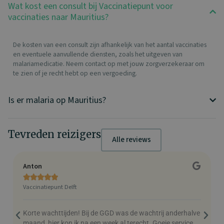
Wat kost een consult bij Vaccinatiepunt voor
vaccinaties naar Mauritius?
De kosten van een consult zijn afhankelijk van het aantal vaccinaties
en eventuele aanvullende diensten, zoals het uitgeven van
malariamedicatie. Neem contact op met jouw zorgverzekeraar om
te zien of je recht hebt op een vergoeding.
Is er malaria op Mauritius?
Tevreden reizigers
Alle reviews
Anton
C





Vaccinatiepunt Delft
V
Korte wachttijden! Bij de GGD was de wachtrij anderhalve
M
maand, hier kon ik na een week al terecht. Goeie service,
h