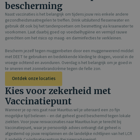
bescherming​
Naast vaccinaties is het belangrijk om tijdens jouw reis enkele andere
gezondheidsmaatregelen te treffen. Drink uitsluitend flessenwater en
gebruik dit ook bij het tandenpoetsen om besmetting via kraanwater te
voorkomen. Laat daarbij goed op voedselhygiëne en vermijd rauwe
gerechten om het risico op maag- en darminfecties te verkleinen.
Bescherm jezelf tegen muggenbeten door een muggenwerend middel
met DEET te gebruiken en bedekkende kleding te dragen, vooral in de
vroege ochtend en avonduren. Overdag is het belangrijk om je goed in
te smeren met zonnebrandcrème tegen de felle zon.
Ontdek onze locaties
Kies voor zekerheid met
Vaccinatiepunt
Wanneer je op reis gaat naar Mauritius wil je uiteraard een zo fijn
mogelijke tijd beleven – en dat geheel goed beschermd tegen lokale
ziekten. Voor jouw reisvaccinaties naar Mauritius kun je terecht bij
Vaccinatiepunt, waar je persoonlijk advies ontvangt dat geheel is
afgestemd op jouw reisplannen en de landelijke richtlijnen van het LCR
(Landelijk Coördinatiecentrum Reizigersadvisering).