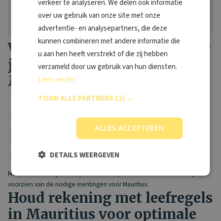
verkeer te analyseren. We delen ook informatie
Bekijk onze locaties
over uw gebruik van onze site met onze
advertentie- en analysepartners, die deze
kunnen combineren met andere informatie die
Waarom Vaccinatiepunt voor
u aan hen heeft verstrekt of die zij hebben
jouw vaccinatie voor
verzameld door uw gebruik van hun diensten.
Mauritius?
Lees verder
Binnen 1 minuut
eenvoudig jouw vaccinatie afspraak geregeld
TOON ALLE PARTNERS
(2) →
Altijd een
vaccinatiepunt bij jou in de buurt
– ook voor last
minute reizen
ALLES ACCEPTEREN
20+ jaar
ervaring
LCR
-geregistreerd
Geen wachtrij
; je kunt snel bij een van onze
90+
DETAILS WEERGEVEN
locaties
terecht
Maak snel online jouw afspraak. Onze specialisten staan klaar om je te
voorzien van de nodige inentingen voor Mauritius.
Houd rekening met leefregels
in Mauritius voor optimale