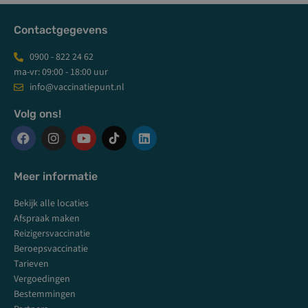
Contactgegevens
0900 - 822 24 62
ma-vr: 09:00 - 18:00 uur
info@vaccinatiepunt.nl
Volg ons!
F
I
Y
L
a
n
o
i
c
s
u
n
Meer informatie
e
t
t
k
b
a
u
e
Bekijk alle locaties
o
g
b
d
o
r
e
i
Afspraak maken
k
a
n
Reizigersvaccinatie
m
Beroepsvaccinatie
Tarieven
Vergoedingen
Bestemmingen