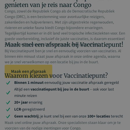
genieten van je reis naar Congo
Congo, zowel de Republiek Congo als de Democratische Republiek
Congo (DRC), is een bestemming voor avontuurlijke reizigers,
zakenlieden en hulpverleners. Met zijn uitgestrekte regenwouden,
rivieren en unieke fauna biedt Congo bijzondere ervaringen.
Tegelijkertijd komen er in dit land veel tropische infectieziekten voor. Een
goede voorbereiding, inclusief de juiste vaccinaties, is daarom essentieel
Maak snel een afspraak bij Vaccinatiepunt!
voor een veilige reis zonder zorgen over jouw gezondheid.
Bij Vaccinatiepunt ben je snel en eenvoudig voorzien van vaccinaties. Al
binnen één minuut staat jouw afspraak in onze online agenda, waarna
we je snel verwelkomen op een locatie bij jou in de buurt.
Maak een afspraak
Waarom kiezen voor Vaccinatiepunt?
Binnen 1 minuut
eenvoudig jouw vaccinatie afspraak geregeld
Altijd een
vaccinatiepunt bij jou in de buurt
– ook voor last
minute reizen
20+ jaar
ervaring
LCR
-geregistreerd
Geen wachtrij
; je kunt snel bij een van onze
100+ locaties
terecht
Maak snel online jouw afspraak. Onze specialisten staan klaar om je te
voorzien van de nodige inentingen voor Congo.