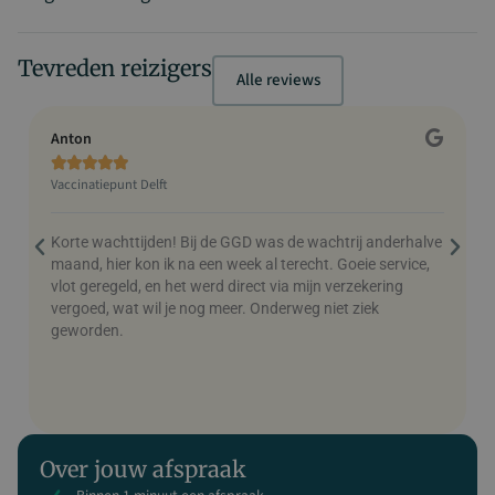
Tevreden reizigers
Alle reviews
Anton
C





Vaccinatiepunt Delft
V
Korte wachttijden! Bij de GGD was de wachtrij anderhalve
M
maand, hier kon ik na een week al terecht. Goeie service,
h
vlot geregeld, en het werd direct via mijn verzekering
v
vergoed, wat wil je nog meer. Onderweg niet ziek
geworden.
Over jouw afspraak