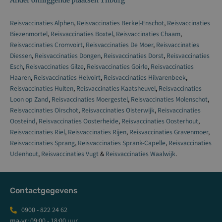
Ander omliggende plaatsen Tilburg
Reisvaccinaties Alphen
,
Reisvaccinaties Berkel-Enschot
,
Reisvaccinaties
Biezenmortel
,
Reisvaccinaties Boxtel
,
Reisvaccinaties Chaam
,
Reisvaccinaties Cromvoirt
,
Reisvaccinaties De Moer
,
Reisvaccinaties
Diessen
,
Reisvaccinaties Dongen
,
Reisvaccinaties Dorst
,
Reisvaccinaties
Esch
,
Reisvaccinaties Gilze
,
Reisvaccinaties Goirle
,
Reisvaccinaties
Haaren
,
Reisvaccinaties Helvoirt
,
Reisvaccinaties Hilvarenbeek
,
Reisvaccinaties Hulten
,
Reisvaccinaties Kaatsheuvel
,
Reisvaccinaties
Loon op Zand
,
Reisvaccinaties Moergestel
,
Reisvaccinaties Molenschot
,
Reisvaccinaties Oirschot
,
Reisvaccinaties Oisterwijk
,
Reisvaccinaties
Oosteind
,
Reisvaccinaties Oosterheide
,
Reisvaccinaties Oosterhout
,
Reisvaccinaties Riel
,
Reisvaccinaties Rijen
,
Reisvaccinaties Gravenmoer
,
Reisvaccinaties Sprang
,
Reisvaccinaties Sprank-Capelle
,
Reisvaccinaties
Udenhout
,
Reisvaccinaties Vugt
&
Reisvaccinaties Waalwijk
.
Contactgegevens
0900 - 822 24 62
ma-vr: 09:00 - 18:00 uur