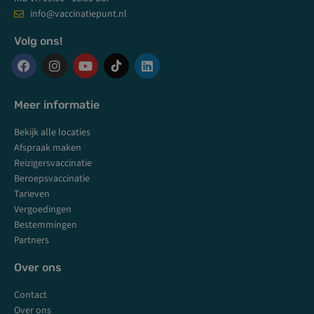
info@vaccinatiepunt.nl
Volg ons!
F
I
Y
L
a
n
o
i
c
s
u
n
Meer informatie
e
t
t
k
b
a
u
e
Bekijk alle locaties
o
g
b
d
o
r
e
i
Afspraak maken
k
a
n
Reizigersvaccinatie
m
Beroepsvaccinatie
Tarieven
Vergoedingen
Bestemmingen
Partners
Over ons
Contact
Over ons