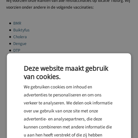
Wij voorzien onze klanten van alle reisvaccinaties op locatie Tilburg. Wij
voorzien onder andere in de volgende vaccinaties:
BMR
Buiktyfus
Cholera
Dengue
DTP
FSME
Deze website maakt gebruik
Gele koorts
van cookies.
Hepatitis A
Hepatitis B
We gebruiken cookies om inhoud en
Hondsdolheid
advertenties te personaliseren en om ons
Japanse encefalitis
verkeer te analyseren. We delen ook informatie
Kinkhoest
over uw gebruik van onze site met onze
Legionella
advertentie- en analysepartners, die deze
Lyme
kunnen combineren met andere informatie die
Meningokokken
u aan hen heeft verstrekt of die zij hebben
Schistosomiase