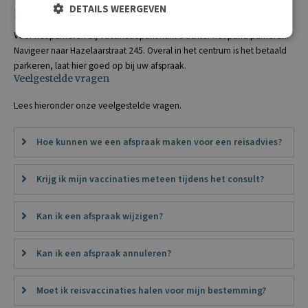
DETAILS WEERGEVEN
Parkeren
Voor het parkeren bij Vaccinatiepunt kunt u achter het pand parkeren.
Navigeer naar Hazelaarstraat 245. Overal in het centrum is het betaald
parkeren, laat hier goed op bij uw afspraak.
Veelgestelde vragen
Lees hieronder onze veelgestelde vragen.
Hoe kunnen we een afspraak maken voor een reisadvies?
Krijg ik mijn vaccinaties meteen tijdens het consult?
Kan ik een afspraak wijzigen?
Kan ik een afspraak annuleren?
Moet ik reisvaccinaties halen voor mijn bestemming?