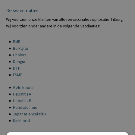
Reisvaccinaties
Wij voorzien onze klanten van alle reisvaccinaties op locatie Tilburg.
Wij voorzien onder andere in de volgende vaccinaties:
BMR
Buiktyfus
Cholera
Dengue
DTP
FSME
Gele koorts
Hepatitis A
Hepatitis B
Hondsdolheid
Japanse encefalitis
Kinkhoest
Legionella