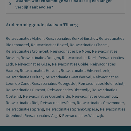
Waarom worden sommige vaccinaties bij een langer
verblijf aanbevolen?
Ander omliggende plaatsen Tilburg
Reisvaccinaties Alphen
,
Reisvaccinaties Berkel-Enschot
,
Reisvaccinaties
Biezenmortel
,
Reisvaccinaties Boxtel
,
Reisvaccinaties Chaam
,
Reisvaccinaties Cromvoirt
,
Reisvaccinaties De Moer
,
Reisvaccinaties
Diessen
,
Reisvaccinaties Dongen
,
Reisvaccinaties Dorst
,
Reisvaccinaties
Esch
,
Reisvaccinaties Gilze
,
Reisvaccinaties Goirle
,
Reisvaccinaties
Haaren
,
Reisvaccinaties Helvoirt
,
Reisvaccinaties Hilvarenbeek
,
Reisvaccinaties Hulten
,
Reisvaccinaties Kaatsheuvel
,
Reisvaccinaties
Loon op Zand
,
Reisvaccinaties Moergestel
,
Reisvaccinaties Molenschot
,
Reisvaccinaties Oirschot
,
Reisvaccinaties Oisterwijk
,
Reisvaccinaties
Oosteind
,
Reisvaccinaties Oosterheide
,
Reisvaccinaties Oosterhout
,
Reisvaccinaties Riel
,
Reisvaccinaties Rijen
,
Reisvaccinaties Gravenmoer
,
Reisvaccinaties Sprang
,
Reisvaccinaties Sprank-Capelle
,
Reisvaccinaties
Udenhout
,
Reisvaccinaties Vugt
&
Reisvaccinaties Waalwijk
.