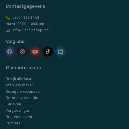
Contactgegevens
0900 - 822 24 62
ma-vr: 09:00 - 18:00 uur
info@vaccinatiepunt.nl
Volg ons!
F
I
Y
L
a
n
o
i
c
s
u
n
Meer informatie
e
t
t
k
b
a
u
e
Bekijk alle locaties
o
g
b
d
o
r
e
i
Afspraak maken
k
a
n
Reizigersvaccinatie
m
Beroepsvaccinatie
Tarieven
Vergoedingen
Bestemmingen
Partners