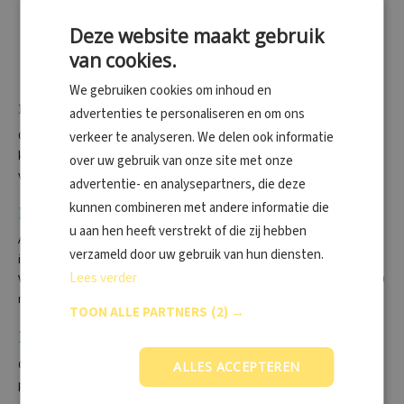
Lyme
Deze website maakt gebruik
Meningokokken
Schistosomiase
van cookies.
Tuberculose
We gebruiken cookies om inhoud en
Bereikbaarheid
advertenties te personaliseren en om ons
Onze locatie in Tilburg is op verschillende manieren bereikbaar. Je
verkeer te analyseren. We delen ook informatie
kunt onze locatie bereiken per auto, fiets of met het openbaar
over uw gebruik van onze site met onze
vervoer.
advertentie- en analysepartners, die deze
kunnen combineren met andere informatie die
Per openbaar vervoer
u aan hen heeft verstrekt of die zij hebben
Als u liever met het openbaar vervoer reist, is dit bij locatie Tilburg een
verzameld door uw gebruik van hun diensten.
ideale reisoptie. Onze locatie in
Tilburg
is goed te bereiken per bus.
Lees verder
Vanaf Hart van Brabantlaan of vanaf Tilburg Centrum is het ongeveer 10
minuten lopen. Zie voor uw reisplan
9292.nl
TOON ALLE PARTNERS
(2) →
Per auto
Onze locatie in Tilburg is strategisch gelegen en uitstekend bereikbaar
ALLES ACCEPTEREN
per auto. Ga voor de routebeschrijving naar de kaart van Google Maps.