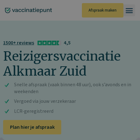
Ga
naar
Afspraak maken
de
inhoud
1500+ reviews
4,5
Reizigersvaccinatie
Alkmaar Zuid
Snelle afspraak (vaak binnen 48 uur), ook s’avonds en in
weekenden
Vergoed via jouw verzekeraar
LCR-geregistreerd
Plan hier je afspraak