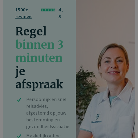
1500+
4,
reviews
5
Regel
binnen 3
minuten
je
afspraak
Persoonlijk en snel
reisadvies,
afgestemd op jouw
bestemming en
gezondheidssituatie
Makkelijk online