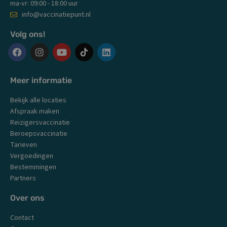
ma-vr: 09:00 - 18:00 uur
info@vaccinatiepunt.nl
Volg ons!
F
I
Y
L
a
n
o
i
c
s
u
n
Meer informatie
e
t
t
k
b
a
u
e
Bekijk alle locaties
o
g
b
d
o
r
e
i
Afspraak maken
k
a
n
Reizigersvaccinatie
m
Beroepsvaccinatie
Tarieven
Vergoedingen
Bestemmingen
Partners
Over ons
Contact