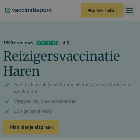
Ga
naar
Afspraak maken
de
inhoud
1500+ reviews
4,5
Reizigersvaccinatie
Haren
Snelle afspraak (vaak binnen 48 uur), ook s’avonds en in
weekenden
Vergoed via jouw verzekeraar
LCR-geregistreerd
Plan hier je afspraak