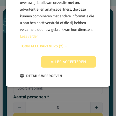
over uw gebruik van onze site met onze
advertentie- en analysepartners, die deze
kunnen combineren met andere informatie die
u aan hen heeft verstrekt of die zij hebben
Vind jouw vaccinatiepunt
verzameld door uw gebruik van hun diensten.
Met meer dan 100 locaties door het hele land
Lees verder
TOON ALLE PARTNERS
(2) →
Jouw locatie
ALLES ACCEPTEREN
DETAILS WEERGEVEN
Soort afspraak *
Aantal personen *