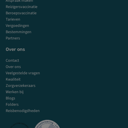
o
r
e
i
Afspraak maken
k
a
n
Reizigersvaccinatie
m
Beroepsvaccinatie
Tarieven
Vergoedingen
Bestemmingen
Partners
Over ons
Contact
Over ons
Veelgestelde vragen
Kwaliteit
Zorgverzekeraars
Werken bij
Blogs
Folders
Reisbenodigdheden