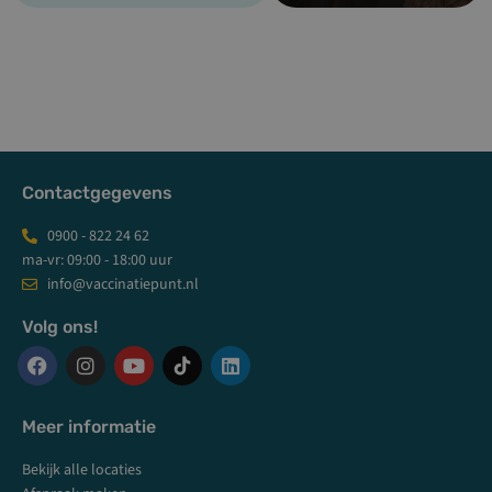
Contactgegevens
0900 - 822 24 62
ma-vr: 09:00 - 18:00 uur
info@vaccinatiepunt.nl
Volg ons!
F
I
Y
L
a
n
o
i
c
s
u
n
Meer informatie
e
t
t
k
b
a
u
e
Bekijk alle locaties
o
g
b
d