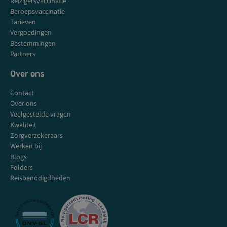
k
a
n
Reizigersvaccinatie
m
Beroepsvaccinatie
Tarieven
Vergoedingen
Bestemmingen
Partners
Over ons
Contact
Over ons
Veelgestelde vragen
Kwaliteit
Zorgverzekeraars
Werken bij
Blogs
Folders
Reisbenodigdheden