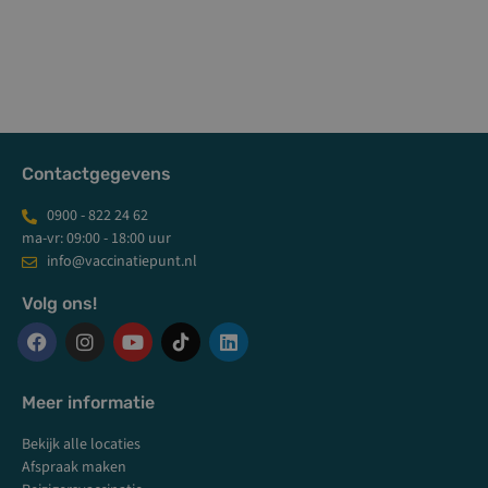
Contactgegevens
0900 - 822 24 62
ma-vr: 09:00 - 18:00 uur
info@vaccinatiepunt.nl
Volg ons!
F
I
Y
L
a
n
o
i
c
s
u
n
Meer informatie
e
t
t
k
b
a
u
e
Bekijk alle locaties
o
g
b
d
Afspraak maken
o
r
e
i