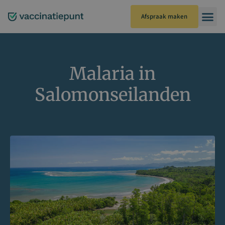
Ga
naar
Afspraak maken
de
inhoud
Malaria in
Salomonseilanden