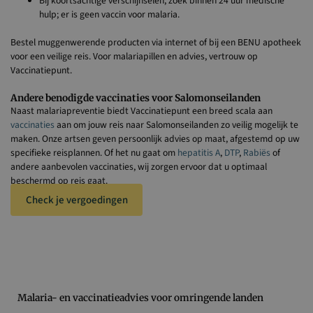
Bij koortsachtige verschijnselen, zoek binnen 24 uur medische
hulp; er is geen vaccin voor malaria.
Bestel muggenwerende producten via internet of bij een BENU apotheek
voor een veilige reis. Voor malariapillen en advies, vertrouw op
Vaccinatiepunt.
Andere benodigde vaccinaties voor Salomonseilanden
Naast malariapreventie biedt Vaccinatiepunt een breed scala aan
vaccinaties
aan om jouw reis naar Salomonseilanden zo veilig mogelijk te
maken. Onze artsen geven persoonlijk advies op maat, afgestemd op uw
specifieke reisplannen. Of het nu gaat om
hepatitis A
,
DTP
,
Rabiës
of
andere aanbevolen vaccinaties, wij zorgen ervoor dat u optimaal
beschermd op reis gaat.
Check je vergoedingen
Malaria- en vaccinatieadvies voor omringende landen