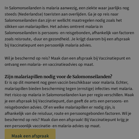
In Salomonseilanden is malaria aanwezig, een ziekte waar jaarlijks nog
steeds (Nederlandse) toeristen aan overlijden. Ga je op reis naar
Salomonseilanden dan zijn er wellicht maatregelen nodig zoals het
slikken van malariapillen. Het advies omtrent malaria in
Salomonseilanden is persoons- en reisgebonden, afhankelijk van factoren
zoals reisroute, -duur en gezondheid. Je krijgt daarom bij een afspraak
bij Vaccinatiepunt een persoonlijk malaria advies.
Wil je beschermd op reis? Maak dan een afspraak bij Vaccinatiepunt en
ontvang een malaria- en vaccinatieadvies op maat.
Zijn malariapillen nodig voor de Salomonseilanden?
Er is op dit moment nog geen vaccin beschikbaar voor malaria. Echter,
malariapillen bieden bescherming tegen (ernstige) infecties met malaria.
Het risico op malaria in Salomonseilanden kan per regio verschillen. Maak
je een afspraak bij Vaccinatiepunt, dan geeft de arts een persoons- en
reisgebonden advies. Of en welke malariapillen er nodig zijn, is
afhankelijk van de reisduur, route en persoonsgebonden factoren. Wil je
beschermd op reis? Maak dan een afspraak! Bij Vaccinatiepunt krijg je
een persoonlijk vaccinatie- en malaria-advies op maat.
Maak een afspraak