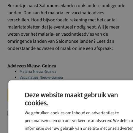
Bezoek je naast Salomonseilanden ook andere omliggende
landen. Dan kan het malaria- en vaccinatieadvies
verschillen. Houd bijvoorbeeld rekening met het aantal
malariatabletten dat je eventueel nodig hebt. Wil je meer
weten over het malaria- en vaccinatieadvies van de
omringende landen van Salomonseilanden? Lees dan
onderstaande adviezen of maak online een afspraak:
Adviezen Nieuw-Guinea
Malaria Nieuw-Guinea
Vaccinaties Nieuw-Guinea
Deze website maakt gebruik van
Ontdek onze locaties
cookies.
We gebruiken cookies om inhoud en advertenties te
personaliseren en om ons verkeer te analyseren. We delen 
informatie over uw gebruik van onze site met onze adverten