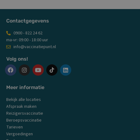
Contactgegevens
0900 - 822 24 62
ma-vr: 09:00 - 18:00 uur
info@vaccinatiepunt.nl
Volg ons!
F
I
Y
L
a
n
o
i
c
s
u
n
Meer informatie
e
t
t
k
b
a
u
e
Bekijk alle locaties
o
g
b
d
o
r
e
i
Afspraak maken
k
a
n
Reizigersvaccinatie
m
Beroepsvaccinatie
Tarieven
Vergoedingen