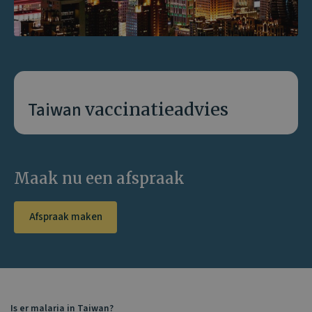
Taiwan
vaccinatieadvies
Maak nu een afspraak
Afspraak maken
Is er malaria in Taiwan?