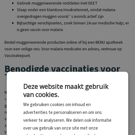
Gebruik muggenwerende middelen met DEET
Slaap onder een klamboe/muskietennet, omdat malaria-
overgedragen muggen vooral ‘ s avonds actief zijn
Bijtsachtige verschijnselen, zoek binnen 24 uur medische hulp; er
is geen vaccin voor malaria
Bestel muggenwerende producten online of bij een BENU apotheek
voor een veilige reis. Voor malaria medicatie en advies, vertrouw op
Vaccinatiepunt.
Benodigde vaccinaties voor
Taiwan
Deze website maakt gebruik
Naast malaria-preventie biedt Vaccinatiepunt een breed scala aan
van cookies.
vaccinaties
aan om uw reis zo veilig mogelijk te maken. Onze artsen
We gebruiken cookies om inhoud en
geven persoonlijk advies op maat, afgestemd op uw specifieke
advertenties te personaliseren en om ons
reisplannen. Het vaccinatieadvies voor Taiwan beveelt de volgende
vaccinatie aan:
Dengue
. Ook zijn er optionele vaccinaties voor Taiwan,
verkeer te analyseren. We delen ook informatie
zoals
Gele koorts
,
Hepatitis B
,
Tuberculose
,
Rabiës
en
Virale Encefalitis
.
over uw gebruik van onze site met onze
Vaccinatiepunt zorgt ervoor dat u optimaal beschermd op reis gaat naar