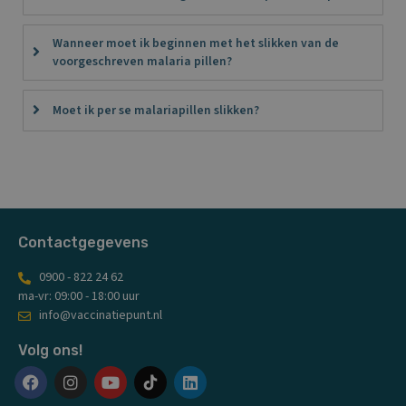
Wanneer moet ik beginnen met het slikken van de
voorgeschreven malaria pillen?
Moet ik per se malariapillen slikken?
Contactgegevens
0900 - 822 24 62
ma-vr: 09:00 - 18:00 uur
info@vaccinatiepunt.nl
Volg ons!
F
I
Y
L