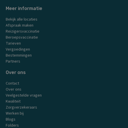
a
n
o
i
c
s
u
n
Meer informatie
e
t
t
k
b
a
u
e
Bekijk alle locaties
o
g
b
d
Afspraak maken
o
r
e
i
k
a
n
Reizigersvaccinatie
m
Beroepsvaccinatie
Tarieven
Vergoedingen
Bestemmingen
Partners
Over ons
Contact
Over ons
Veelgestelde vragen
Kwaliteit
Zorgverzekeraars
Werken bij
Blogs
Folders