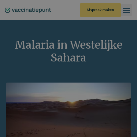
Ga
naar
Afspraak maken
de
inhoud
Malaria in Westelijke
Sahara