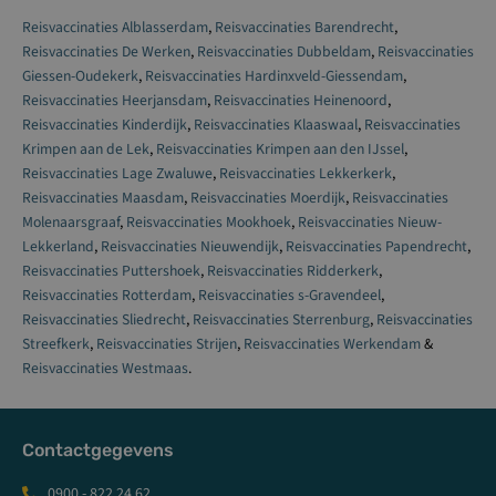
Reisvaccinaties Alblasserdam
,
Reisvaccinaties Barendrecht
,
Reisvaccinaties De Werken
,
Reisvaccinaties Dubbeldam
,
Reisvaccinaties
Giessen-Oudekerk
,
Reisvaccinaties Hardinxveld-Giessendam
,
Reisvaccinaties Heerjansdam
,
Reisvaccinaties Heinenoord
,
Reisvaccinaties Kinderdijk
,
Reisvaccinaties Klaaswaal
,
Reisvaccinaties
Krimpen aan de Lek
,
Reisvaccinaties Krimpen aan den IJssel
,
Reisvaccinaties Lage Zwaluwe
,
Reisvaccinaties Lekkerkerk
,
Reisvaccinaties Maasdam
,
Reisvaccinaties Moerdijk
,
Reisvaccinaties
Molenaarsgraaf
,
Reisvaccinaties Mookhoek
,
Reisvaccinaties Nieuw-
Lekkerland
,
Reisvaccinaties Nieuwendijk
,
Reisvaccinaties Papendrecht
,
Reisvaccinaties Puttershoek
,
Reisvaccinaties Ridderkerk
,
Reisvaccinaties Rotterdam
,
Reisvaccinaties s-Gravendeel
,
Reisvaccinaties Sliedrecht
,
Reisvaccinaties Sterrenburg
,
Reisvaccinaties
Streefkerk
,
Reisvaccinaties Strijen
,
Reisvaccinaties Werkendam
&
Reisvaccinaties Westmaas
.
Contactgegevens
0900 - 822 24 62