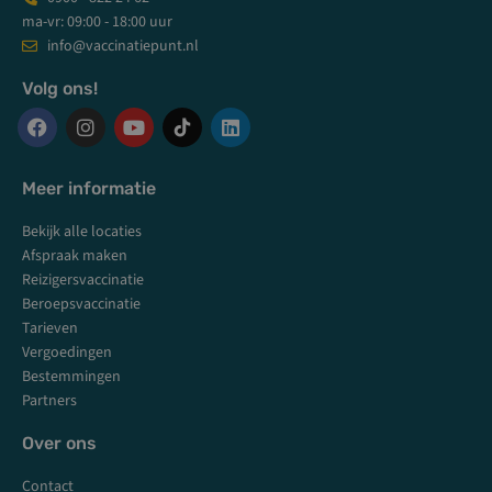
ma-vr: 09:00 - 18:00 uur
info@vaccinatiepunt.nl
Volg ons!
F
I
Y
L
a
n
o
i
c
s
u
n
Meer informatie
e
t
t
k
b
a
u
e
Bekijk alle locaties
o
g
b
d
o
r
e
i
Afspraak maken
k
a
n
Reizigersvaccinatie
m
Beroepsvaccinatie
Tarieven
Vergoedingen
Bestemmingen
Partners
Over ons
Contact