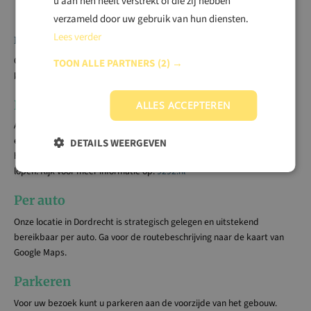
u aan hen heeft verstrekt of die zij hebben
Tuberculose
verzameld door uw gebruik van hun diensten.
Lees verder
Bereikbaarheid
Onze locatie in Dordrecht is op verschillende manieren bereikbaar. Je
TOON ALLE PARTNERS
(2) →
kunt onze locatie bereiken per auto, fiets of met het openbaar vervoer.
Per openbaar vervoer
ALLES ACCEPTEREN
Als u liever met het openbaar vervoer reist, is dit bij locatie Dordrecht
een ideale reisoptie. Onze locatie in
Dordrecht
is goed te bereiken met
DETAILS WEERGEVEN
het openbaar vervoer. Het station Dordrecht Zuid ligt op twee minuten
lopen. Kijk voor meer informatie op:
9292.nl
Per auto
Onze locatie in Dordrecht is strategisch gelegen en uitstekend
bereikbaar per auto. Ga voor de routebeschrijving naar de kaart van
Google Maps.
Parkeren
Voor uw bezoek kunt u parkeren aan de voorzijde van het gebouw.