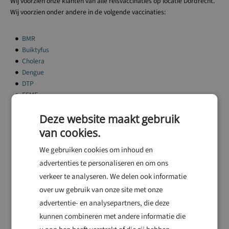
Wij voorzien onze klanten van alle reisvaccinaties op locatie Dordrecht.
Wij voorzien onder andere in de volgende vaccinaties:
BMR
Buiktyfus
Cholera
Dengue
DTP
FSME
Gele koorts
Deze website maakt gebruik
Hepatitis A
van cookies.
Hepatitis B
We gebruiken cookies om inhoud en
Hondsdolheid
Japanse encefalitis
advertenties te personaliseren en om ons
Kinkhoest
verkeer te analyseren. We delen ook informatie
over uw gebruik van onze site met onze
Legionella
advertentie- en analysepartners, die deze
Lyme
kunnen combineren met andere informatie die
Meningokokken
Schistosomiase