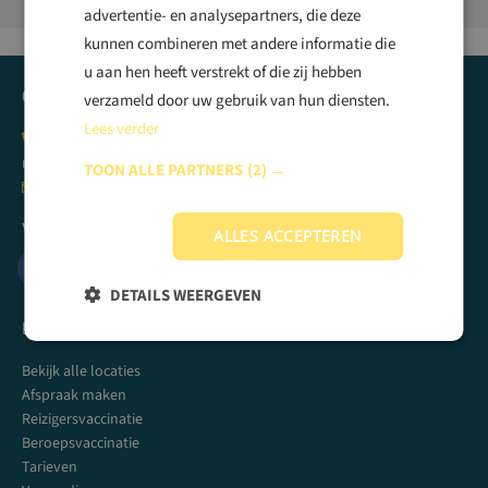
advertentie- en analysepartners, die deze
kunnen combineren met andere informatie die
u aan hen heeft verstrekt of die zij hebben
Contactgegevens
verzameld door uw gebruik van hun diensten.
Lees verder
0900 - 822 24 62
ma-vr: 09:00 - 18:00 uur
TOON ALLE PARTNERS
(2) →
info@vaccinatiepunt.nl
Volg ons!
ALLES ACCEPTEREN
F
I
Y
L
DETAILS WEERGEVEN
a
n
o
i
c
s
u
n
Meer informatie
e
t
t
k
b
a
u
e
Bekijk alle locaties
o
g
b
d
o
r
e
i
Afspraak maken
k
a
n
Reizigersvaccinatie
m
Beroepsvaccinatie
Tarieven