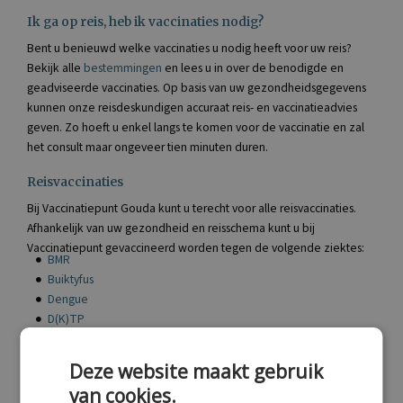
Ik ga op reis, heb ik vaccinaties nodig?
Bent u benieuwd welke vaccinaties u nodig heeft voor uw reis?
Bekijk alle
bestemmingen
en lees u in over de benodigde en
geadviseerde vaccinaties. Op basis van uw gezondheidsgegevens
kunnen onze reisdeskundigen accuraat reis- en vaccinatieadvies
geven. Zo hoeft u enkel langs te komen voor de vaccinatie en zal
het consult maar ongeveer tien minuten duren.
Reisvaccinaties
Bij Vaccinatiepunt Gouda kunt u terecht voor alle reisvaccinaties.
Afhankelijk van uw gezondheid en reisschema kunt u bij
Vaccinatiepunt gevaccineerd worden tegen de volgende ziektes:
BMR
Buiktyfus
Dengue
D(K)TP
FSME
Gele koorts
Deze website maakt gebruik
van cookies.
Hepatitis A