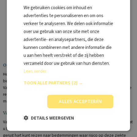
Hepatitis B
We gebruiken cookies om inhoud en
HPV
advertenties te personaliseren en om ons
Rabiës
verkeer te analyseren. We delen ook informatie
Japanse encefalitis
over uw gebruik van onze site met onze
Meningokokken
advertentie- en analysepartners, die deze
kunnen combineren met andere informatie die
u aan hen heeft verstrekt of die zij hebben
verzameld door uw gebruik van hun diensten.
Ook voor malariamiddelen
Lees verder
Het kan zijn dat u op uw reisbestemming risico loopt op malaria
besmetting. Ook voor
malaria advies
en -middelen kunt u terecht bij
TOON ALLE PARTNERS
(2) →
Vaccinatiepunt Gouda. Op basis van uw reisbestemming(en) kunnen onze
reisdeskundigen accuraat malaria advies geven en zo nodig preventieve
malariatabletten of genezende noodbehandeling uitschrijven.
ALLES ACCEPTEREN
Vaccineren tegen Gele Koorts
DETAILS WEERGEVEN
Vaccinatiepunt Gouda is een officiële gele koorts-locatie. Dit betekent dat
u hier terecht kunt voor vaccinaties tegen gele koorts, zodat u met een
gerust hart kunt reizen naar bestemmingen waar risico op deze ziekte