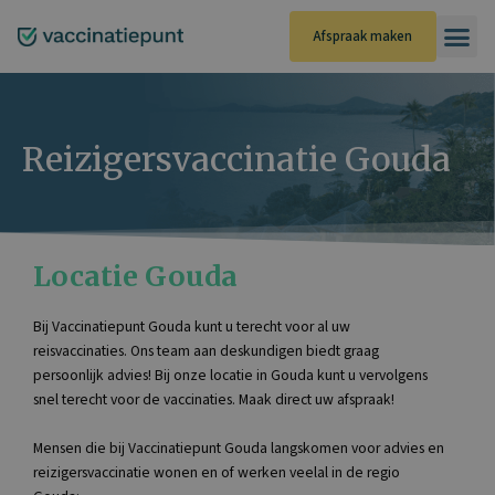
Ga
naar
Afspraak maken
de
inhoud
Reizigersvaccinatie Gouda
Locatie Gouda
Bij Vaccinatiepunt Gouda kunt u terecht voor al uw
reisvaccinaties. Ons team aan deskundigen biedt graag
persoonlijk advies! Bij onze locatie in Gouda kunt u vervolgens
snel terecht voor de vaccinaties. Maak direct uw afspraak!
Mensen die bij Vaccinatiepunt Gouda langskomen voor advies en
reizigersvaccinatie wonen en of werken veelal in de regio