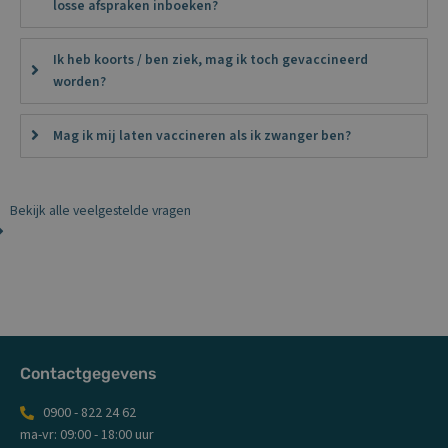
losse afspraken inboeken?
Ik heb koorts / ben ziek, mag ik toch gevaccineerd
worden?
Mag ik mij laten vaccineren als ik zwanger ben?
Bekijk alle veelgestelde vragen
Contactgegevens
0900 - 822 24 62
ma-vr: 09:00 - 18:00 uur