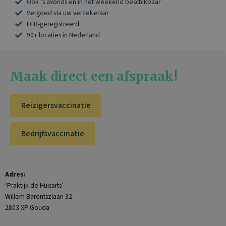
Ook ‘s avonds en in het weekend beschikbaar
Vergoed via uw verzekeraar
LCR-geregistreerd
90+ locaties in Nederland
Maak direct een afspraak!
Reizigersvaccinatie
Bedrijfsvaccinatie
Adres:
‘Praktijk de Huisarts’
Willem Barentszlaan 32
2803 XP Gouda