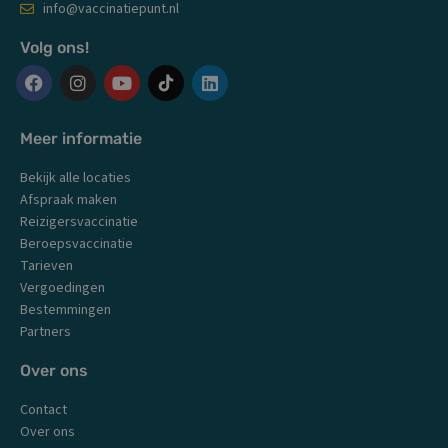
info@vaccinatiepunt.nl
Volg ons!
F
I
Y
L
a
n
o
i
c
s
u
n
Meer informatie
e
t
t
k
b
a
u
e
Bekijk alle locaties
o
g
b
d
o
r
e
i
Afspraak maken
k
a
n
Reizigersvaccinatie
m
Beroepsvaccinatie
Tarieven
Vergoedingen
Bestemmingen
Partners
Over ons
Contact
Over ons