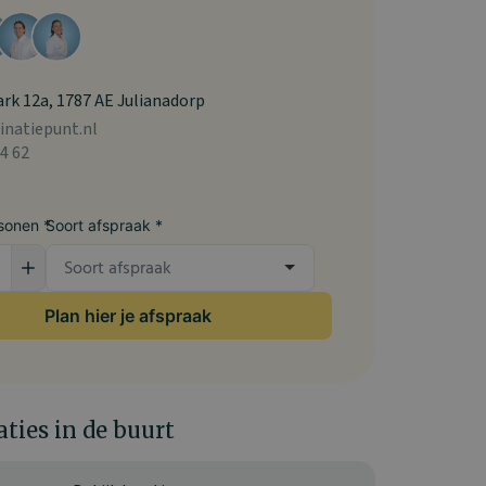
rk 12a, 1787 AE Julianadorp
inatiepunt.nl
4 62
sonen *
Soort afspraak *
Plan hier je afspraak
aties in de buurt