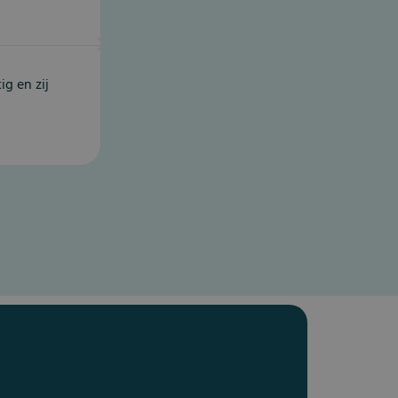
Vaccinatiepunt Breda
g en zij
We zijn prima geholpen door een hele vrien
We hebben de afspraak als heel prettig en
(geen extra's opgedrongen zeg maar). Zel