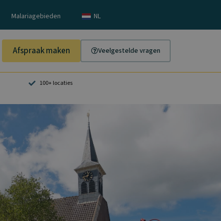
Malariagebieden
NL
Afspraak maken
Veelgestelde vragen
100+ locaties