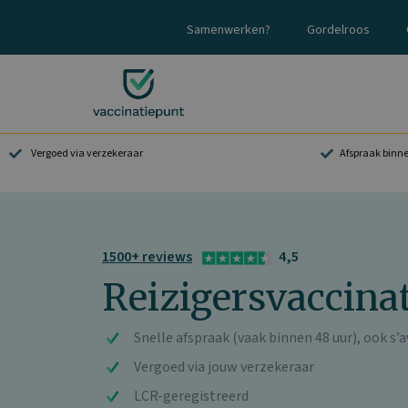
Ga
Samenwerken?
Gordelroos
naar
de
inhoud
Vergoed via verzekeraar
Afspraak binn
1500+ reviews
4,5
Reizigersvaccinat
Snelle afspraak (vaak binnen 48 uur), ook s
Vergoed via jouw verzekeraar
LCR-geregistreerd