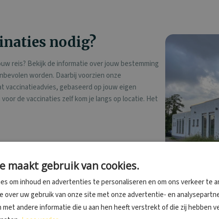
cinaties nodig?
ouw reis? Bekijk de informatie over jouw bestemming
aanbevolen worden. Daarbij voorzien onze
at vaccinatieadvies, gebaseerd op jouw eigen
oor de vaccinaties zelf kom je langs op locatie. Het
ties. Afhankelijk van jouw gezondheid en reisschema kun
e maakt gebruik van cookies.
lgende ziektes:
es om inhoud en advertenties te personaliseren en om ons verkeer te a
ie over uw gebruik van onze site met onze advertentie- en analysepartne
K)TP
FSME
Gele koorts
met andere informatie die u aan hen heeft verstrekt of die zij hebben 