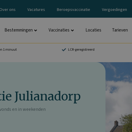
Over ons
Vacatures
Beroepsvaccinatie
Vergoedingen
Bestemmingen
Vaccinaties
Locaties
Tarieven
en 1 minuut
LCR-geregistreerd
ie Julianadorp
’avonds en in weekenden