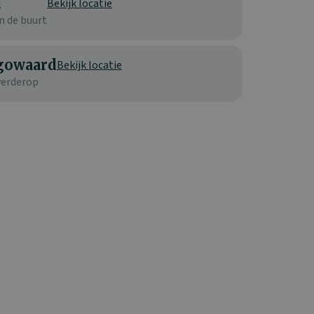
n
Bekijk locatie
n de buurt
gowaard
Bekijk locatie
verderop