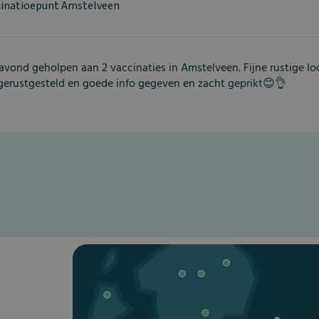
cinatioepunt Amstelveen
vond geholpen aan 2 vaccinaties in Amstelveen. Fijne rustige lo
gerustgesteld en goede info gegeven en zacht geprikt😊👌