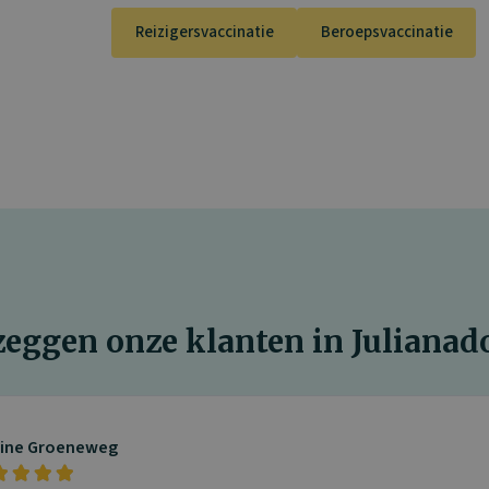
Reizigersvaccinatie
Beroepsvaccinatie
zeggen onze klanten in Julianad
line Groeneweg



