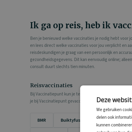
Ik ga op reis, heb ik vac
Ben je benieuwd welke vaccinaties je nodig hebt voor j
en lees direct welke vaccinaties voor jou verplicht en 
reisdeskundigen je graag van een persoonlijk en accura
gezondheidsgegevens. Dit kan eenvoudig online; alleen v
consult duurt slechts tien minuten.
Reisvaccinaties
Bij Vaccinatiepunt kun je terecht voor alle reisvaccina
Deze websit
je bij Vaccinatiepunt gevaccineerd worden tegen de vo
We gebruiken cooki
delen ook informat
BMR
Buiktyfus
Dengue
D(
kunnen combineren 