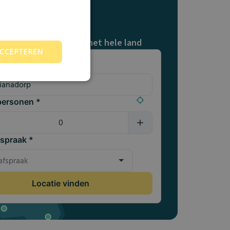
 jouw
inatiepunt
dan 100 locaties door het hele land
ACCEPTEREN
catie
personen *
fspraak *
Locatie vinden