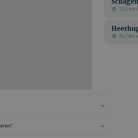
Schage
13,2 km i
Heerhu
25,7 km 
neren?