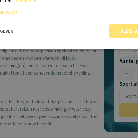
ensten.
Lees verder
Vind
Rabiës
Japanse encefalitis
NERS
(2) →
vacc
Met meer 
RGEVEN
ALLES 
Jouw lo
tandig om extra voorzorgsmaatregelen te nemen om
ia-advies en -middelen terecht bij jouw
Aantal 
estemming(en) voorzien onze reisexperts je van
riatabletten of een genezende noodbehandeling.
Soort a
oorts-locaties, wat inhoudt dat je bij ons terechtkunt
 gerust hart reizen naar bestemmingen waar deze
licht is. Heb je een geel vaccinatieboekje voor het
r je af tijdens jouw bezoek!