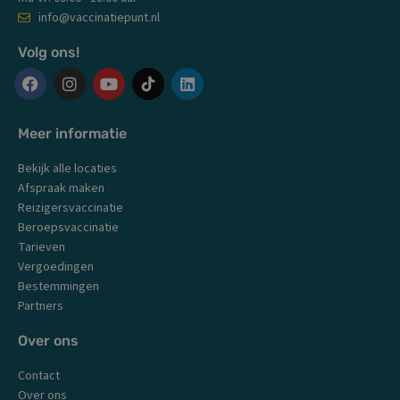
info@vaccinatiepunt.nl
Volg ons!
F
I
Y
L
a
n
o
i
c
s
u
n
Meer informatie
e
t
t
k
b
a
u
e
Bekijk alle locaties
o
g
b
d
o
r
e
i
Afspraak maken
k
a
n
Reizigersvaccinatie
m
Beroepsvaccinatie
Tarieven
Vergoedingen
Bestemmingen
Partners
Over ons
Contact
Over ons