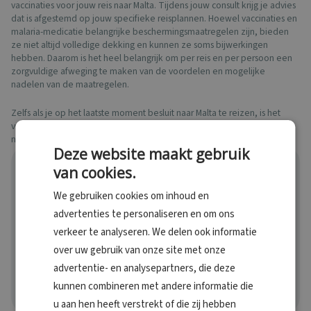
vaccinaties voor jouw reis naar Malta. Tijdens jouw consult krijg je advies
dat is afgestemd op jouw specifieke reisplannen. Hoewel vaccinaties en
malaria-medicatie belangrijke beschermingsmaatregelen zijn, bieden
ze niet altijd volledige dekking en kunnen ze soms bijwerkingen
hebben. Daarom is het heel belangrijk om per reis en per persoon een
zorgvuldige afweging te maken van de voordelen en mogelijke
nadelen van de maatregelen.
Zelfs als je op het laatste moment besluit naar Malta te reizen, is het
verstandig om ons te raadplegen. Ook vlak voor vertrek kun je namelijk
nog gevaccineerd worden.
Deze website maakt gebruik
van cookies.
Plan binnen 1 minuut
We gebruiken cookies om inhoud en
een afspraak
advertenties te personaliseren en om ons
Bij een locatie in jouw buurt voor persoonlijk en op maat
verkeer te analyseren. We delen ook informatie
gemaakt vaccinatieadvies!
over uw gebruik van onze site met onze
advertentie- en analysepartners, die deze
Bekijk onze locaties
kunnen combineren met andere informatie die
u aan hen heeft verstrekt of die zij hebben