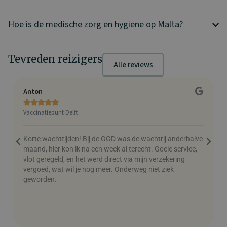
Hoe is de medische zorg en hygiëne op Malta?
Tevreden reizigers
Alle reviews
Anton
C





Vaccinatiepunt Delft
V
Korte wachttijden! Bij de GGD was de wachtrij anderhalve
M
maand, hier kon ik na een week al terecht. Goeie service,
h
vlot geregeld, en het werd direct via mijn verzekering
v
vergoed, wat wil je nog meer. Onderweg niet ziek
geworden.