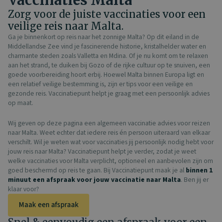
Vaccinaties Malta
Zorg voor de juiste vaccinaties voor een
veilige reis naar Malta.
Ga je binnenkort op reis naar het zonnige Malta? Op dit eiland in de
Middellandse Zee vind je fascinerende historie, kristalhelder water en
charmante steden zoals Valletta en Mdina. Of je nu komt om te relaxen
aan het strand, te duiken bij Gozo of de rijke cultuur op te snuiven, een
goede voorbereiding hoort erbij. Hoewel Malta binnen Europa ligt en
een relatief veilige bestemming is, zijn er tips voor een veilige en
gezonde reis. Vaccinatiepunt helpt je graag met een persoonlijk advies
op maat.
Wij geven op deze pagina een algemeen vaccinatie advies voor reizen
naar Malta. Weet echter dat iedere reis én persoon uiteraard van elkaar
verschilt. Wil je weten wat voor vaccinaties jij persoonlijk nodig hebt voor
jouw reis naar Malta? Vaccinatiepunt helpt je verder, zodat je weet
welke vaccinaties voor Malta verplicht, optioneel en aanbevolen zijn om
goed beschermd op reis te gaan. Bij Vaccinatiepunt maak je al
binnen 1
minuut een afspraak
voor jouw vaccinatie naar Malta
. Ben jij er
klaar voor?
Maak een afspraak