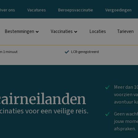
Over ons
Vacatures
Beroepsvaccinatie
Vergoedingen
Bestemmingen
Vaccinaties
Locaties
Tarieven
en 1 minuut
LCR-geregistreerd
Meer dan 10
cairneilanden
voorzien va
avontuur k
inaties voor een veilige reis.
Geen wachtt
jouw momen
afspraken.