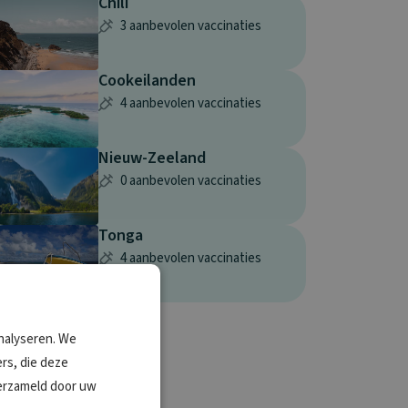
Chili
3 aanbevolen vaccinaties
Cookeilanden
4 aanbevolen vaccinaties
Nieuw-Zeeland
0 aanbevolen vaccinaties
Tonga
4 aanbevolen vaccinaties
nalyseren. We
rs, die deze
verzameld door uw