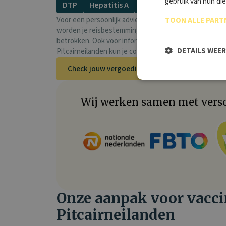
gebruik van hun di
DTP
Hepatitis A
Gele koorts
Chikung
Voor een persoonlijk advies voor vaccinaties Pitcairne
TOON ALLE PART
worden je reisbestemming, de duur en omstandighede
betrokken. Ook voor informatie over eventuele ziekt
DETAILS WEE
Pitcairneilanden kun je contact met ons opnemen.
Check jouw vergoedingen
Wij werken samen met versc
Onze aanpak voor vacci
Pitcairneilanden