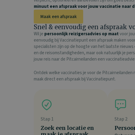
verplicht, optioneel en aanbevolen zijn om goed besch
minuut een afspraak
voor jouw vaccinatie naar d
Maak een afspraak
Snel & eenvoudig een afspraak vo
Wil je
persoonlijk reizigersadvies op maat
voor jou
eenvoudig bij Vaccinatiepunt een afspraak maken voor 
specialisten zijn op de hoogte van het laatste nieuw
en de reisomstandigheden, maar ook natuurlijk je per
jouw reis naar de Pitcairneilanden een vaccinatieadvie
Ontdek welke vaccinaties je voor de Pitcairneilanden
maak direct een afspraak bij Vaccinatiepunt.
Stap 1
Stap 2
Zoek een locatie en
Persoo
maak je afspraak