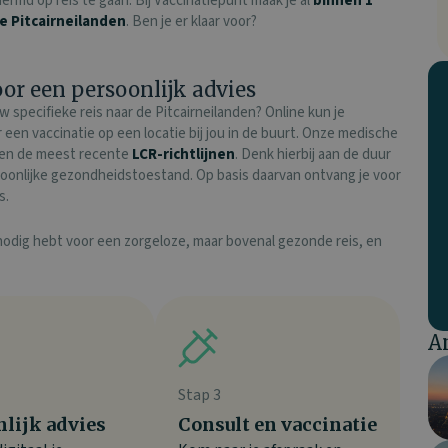
ermd op reis te gaan. Bij Vaccinatiepunt maak je al
binnen 1
e Pitcairneilanden
. Ben je er klaar voor?
or een persoonlijk advies
w specifieke reis naar de Pitcairneilanden? Online kun je
een vaccinatie op een locatie bij jou in de buurt. Onze medische
s en de meest recente
LCR-richtlijnen
. Denk hierbij aan de duur
soonlijke gezondheidstoestand. Op basis daarvan ontvang je voor
s.
 nodig hebt voor een zorgeloze, maar bovenal gezonde reis, en
A
Stap 3
nlijk advies
Consult en vaccinatie