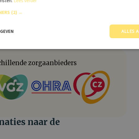
ensten.
Lees verder
unya
Buiktyfus
Hepatitis B
ilanden kun je een afspraak met ons maken. Bij ieder advies
NERS
(2) →
n van de reis en jouw persoonlijke gezondheidstoestand
ekostenvergoedingen van de reisvaccinaties voor de
RGEVEN
ALLES 
hillende zorgaanbieders
naties naar de