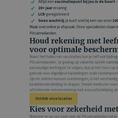
Altijd een
vaccinatiepunt bij jou in de buurt
–
20+ jaar
ervaring
LCR
-geregistreerd
Geen wachtrij
; je kunt snel bij een van onze
100
Maak snel online je afspraak. Onze specialisten staan 
Pitcairneilanden.
Houd rekening met leefr
voor optimale bescher
Naast het halen van vaccinaties kun je zelf ook bijdra
Pitcairneilanden. Je gedrag op vakantie speelt nameli
eenvoudige leefregels te volgen, kun je het risico op
gebruik voor dagelijkse handelingen zoals tandenpoe
zijn en ziektes kunnen overbrengen, is het verstan
bedekkende kleding te dragen. Omdat medische voorzie
uitstekende reisverzekering met evacuatiedekking ab
Ontdek onze locaties
Kies voor zekerheid me
Wanneer je op reis gaat naar de Pitcairneilanden wil je