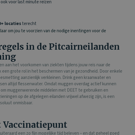
 ook voor last minute reizen
+ locaties
terecht
klaar om jou te voorzien van de nodige inentingen voor de
egels in de Pitcairneilanden
ming
gen aan het voorkomen van ziekten tijdens jouw reis naar de
jk een grote rol in het beschermen van je gezondheid. Door enkele
 besmetting aanzienlijk verkleinen. Drink geen kraanwater en
tsen altijd flessenwater. Omdat muggen overdag actief kunnen
dig om muggenwerende middelen met DEET te gebruiken en
ningen op de afgelegen eilanden vrijwel afwezig zijn, is een
soluut onmisbaar.
t Vaccinatiepunt
 uiteraard een zo fijn mogelijke tijd beleven – en dat geheel goed