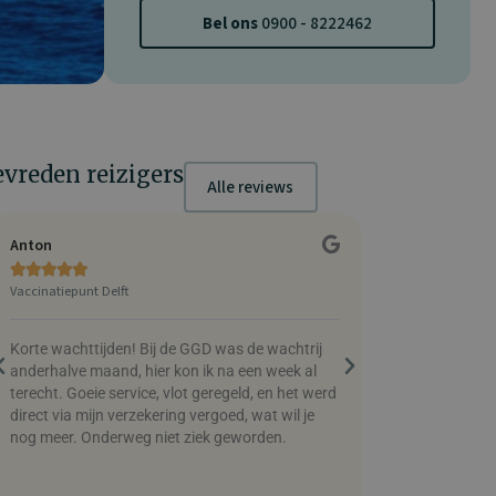
Bel ons
0900 - 8222462
evreden reizigers
Alle reviews
Anton
Chris Partyka










Vaccinatiepunt Delft
Vaccinatiepunt Ei
Korte wachttijden! Bij de GGD was de wachtrij
Makkelijk, flexib
anderhalve maand, hier kon ik na een week al
de mensen heel 
terecht. Goeie service, vlot geregeld, en het werd
wordt je gebeld 
direct via mijn verzekering vergoed, wat wil je
zeer tevreden 
nog meer. Onderweg niet ziek geworden.