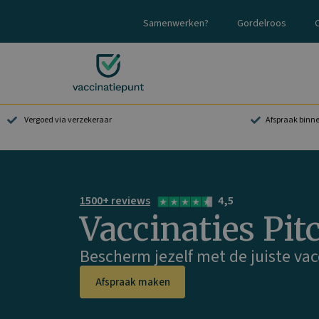
Ga
Samenwerken?
Gordelroos
naar
de
inhoud
Vergoed via verzekeraar
Afspraak binn
1500+ reviews
4,5
Vaccinaties Pit
Bescherm jezelf met de juiste vacc
Afspraak maken