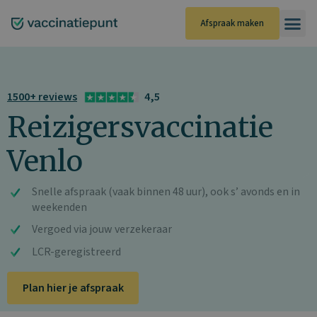
Ga
naar
Afspraak maken
de
inhoud
1500+ reviews
4,5
Reizigersvaccinatie
Venlo
Snelle afspraak (vaak binnen 48 uur), ook s’ avonds en in
weekenden
Vergoed via jouw verzekeraar
LCR-geregistreerd
Plan hier je afspraak