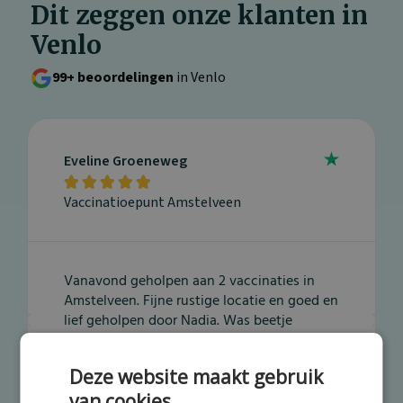
Dit zeggen onze klanten in
Venlo
99+ beoordelingen
in Venlo
Eveline Groeneweg





Vaccinatioepunt Amstelveen
Vanavond geholpen aan 2 vaccinaties in
Amstelveen. Fijne rustige locatie en goed en
lief geholpen door Nadia. Was beetje
zenuwachtig en zij mij gerustgesteld en
goede info gegeven en zacht geprikt😊👌
Deze website maakt gebruik
van cookies.