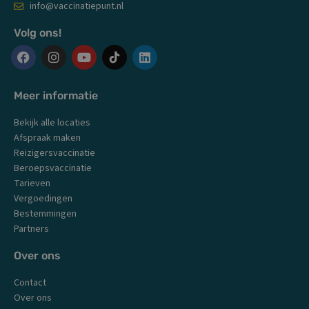
info@vaccinatiepunt.nl
Volg ons!
F
I
Y
L
a
n
o
i
c
s
u
n
Meer informatie
e
t
t
k
b
a
u
e
Bekijk alle locaties
o
g
b
d
o
r
e
i
Afspraak maken
k
a
n
Reizigersvaccinatie
m
Beroepsvaccinatie
Tarieven
Vergoedingen
Bestemmingen
Partners
Over ons
Contact
Over ons