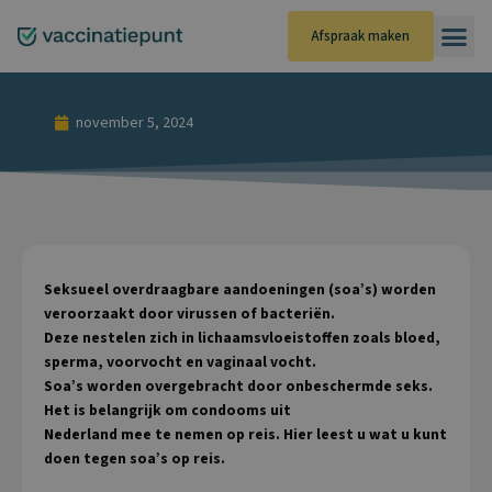
Ga
naar
Afspraak maken
de
inhoud
november 5, 2024
Seksueel overdraagbare aandoeningen (soa’s) worden
veroorzaakt door virussen of bacteriën.
Deze nestelen zich in lichaamsvloeistoffen zoals bloed,
sperma, voorvocht en vaginaal vocht.
Soa’s worden overgebracht door onbeschermde seks.
Het is belangrijk om condooms uit
Nederland mee te nemen op reis. Hier leest u wat u kunt
doen tegen soa’s op reis.