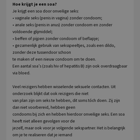
Hoe krijgt je een soa?
Je krijgt een soa door onveilige seks:
• vaginale seks (penis in vagina) zonder condoom;
• anale seks (penis in anus) zonder condoom en zonder
voldoende glijmiddel;
• beffen of pijpen zonder condoom of beflapje;
• gezamenlijk gebruik van seksspeeltjes, zoals een dildo,
zonder deze tussendoor schoon
te maken of een nieuw condoom om te doen.
Een aantal soa’s (zoals hiv of hepatitis B) zijn ook overdraagbaar
via bloed.
Veel reizigers hebben wisselende seksuele contacten. Uit
onderzoek blijkt dat ook reizigers die niet
van plan zijn om seks te hebben, dit soms tóch doen. Zij zijn
dan niet voorbereid, hebben geen
condooms bij zich en hebben hierdoor onveilige seks. Een soa
heeft niet alleen gevolgen voor de
jezelf, maar ook voor je volgende sekspartner. Het is belangrijk
om je te realiseren dat je iemand