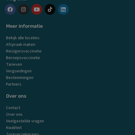
F
I
Y
L
a
n
o
i
c
s
u
n
Meer informatie
e
t
t
k
b
a
u
e
Bekijk alle locaties
o
g
b
d
o
r
e
i
Afspraak maken
k
a
n
Reizigersvaccinatie
m
Beroepsvaccinatie
Tarieven
Vergoedingen
Bestemmingen
Partners
Over ons
Contact
Over ons
Veelgestelde vragen
Kwaliteit
Zorgverzekeraars