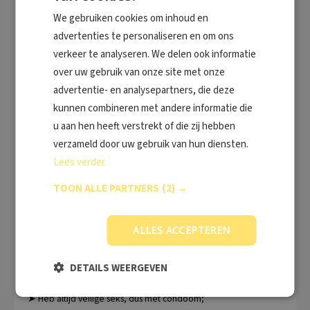
slijmvlies van de geslachtsdelen of de anus veroorzaken.
We gebruiken cookies om inhoud en
Daardoor is hiv makkelijker over te dragen.
advertenties te personaliseren en om ons
Het is mogelijk verschillende soa tegelijkertijd te hebben.
verkeer te analyseren. We delen ook informatie
Prostitutie
over uw gebruik van onze site met onze
Soa komen bij prostituees in niet-westerse landen veel voor.
advertentie- en analysepartners, die deze
Het aantal met hiv geïnfecteerde
kunnen combineren met andere informatie die
prostituees verschilt per land en is soms erg hoog. Er zijn landen
u aan hen heeft verstrekt of die zij hebben
waar prostituees door geld- en
verzameld door uw gebruik van hun diensten.
kennisgebrek of onder dwang toegeven aan riskant seksueel
gedrag.
Lees verder
De prostitutie-sector is vaak minder goed zichtbaar; de
TOON ALLE PARTNERS
(2) →
sekswerkers werken soms in uitgaanscentra,
cafés en restaurants waardoor je vaak niet weet dat je met een
prostituee te maken hebt. Ook bij
ALLES ACCEPTEREN
zakentransacties worden vaak (onverwacht) prostituees
ingezet.
DETAILS WEERGEVEN
Tips om je te beschermen tegen soa’s op reis
➤ Heb altijd veilige seks, dus met condoom;