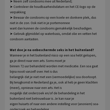
➤ Neem zelf condooms mee uit Nederland;
➤ Controleer de houdbaarheidsdatum en het CE-logo op de
verpakking
➤ Bewaar de condooms op een koele en donkere plek, dus
niet in de zon. Ook niet in je portemonnee
want dan kunnen de condooms gemakkelijk beschadigen.
➤ Gebruik glijmiddel op waterbasis, omdat olie en vetten het
condoom aantasten.
Wat doe je na onbeschermde seks in het buitenland?
Wanneer je in het buitenland risico op een soa hebt gelopen,
ga je direct naar een arts. Soms moet je
binnen 72 uur behandeld worden met medicatie. Een soa gaat
bijna nooit vanzelf over. Het is dus
belangrijk dat je niet met een (vermoedelijke) soa doorloopt.
Bij terugkomst in Nederland ga je, ook al heb je geen klachten
(meer), opnieuw naar een arts. Het is
mogelijk dat onderzoek en/of de behandeling in het
buitenland niet betrouwbaar is. Je kan naar je
eigen huisarts of naar een andere instelling voor (anoniem) soa-
onderzoek en behandeling.