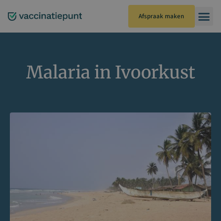
Ga
naar
Afspraak maken
de
inhoud
Malaria in Ivoorkust