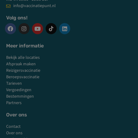
info@vaccinatiepunt.nl
Volg ons!
F
I
Y
L
a
n
o
i
c
s
u
n
Meer informatie
e
t
t
k
b
a
u
e
Bekijk alle locaties
o
g
b
d
Afspraak maken
o
r
e
i
k
a
n
Reizigersvaccinatie
m
Beroepsvaccinatie
Tarieven
Vergoedingen
Bestemmingen
Partners
Over ons
Contact
Over ons