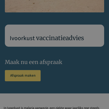
Ivoorkust
vaccinatieadvies
Maak nu een afspraak
Afspraak maken
In Ivoorkust is malaria aanwezig, een ziekte waar jaarlijks nog steeds