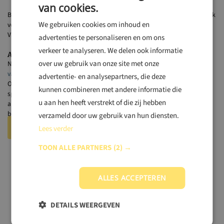
van cookies.
Bestel muggenwerende producten via internet of bij een BENU apotheek
We gebruiken cookies om inhoud en
voor een veilige reis. Voor malariapillen en advies, vertrouw op
Vaccinatiepunt.
advertenties te personaliseren en om ons
verkeer te analyseren. We delen ook informatie
Andere benodigde vaccinaties voor Ivoorkust
over uw gebruik van onze site met onze
Naast malariapreventie biedt Vaccinatiepunt een breed scala aan
vaccinaties
aan om jouw reis naar Ivoorkust zo veilig mogelijk te maken.
advertentie- en analysepartners, die deze
Onze artsen geven persoonlijk advies op maat, afgestemd op uw
kunnen combineren met andere informatie die
specifieke reisplannen. Of het nu gaat om
hepatitis A
,
DTP
,
Rabiës
of
u aan hen heeft verstrekt of die zij hebben
andere aanbevolen vaccinaties, wij zorgen ervoor dat u optimaal
beschermd op reis gaat.
verzameld door uw gebruik van hun diensten.
Check je vergoedingen
Lees verder
TOON ALLE PARTNERS
(2) →
ALLES ACCEPTEREN
Malaria- en vaccinatieadvies voor omringende landen
DETAILS WEERGEVEN
Bezoek je naast Ivoorkust ook andere omliggende landen. Dan kan