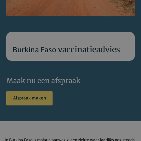
Burkina Faso
vaccinatieadvies
Maak nu een afspraak
Afspraak maken
In Burkina Faso is malaria aanwezig, een ziekte waar jaarlijks nog steeds