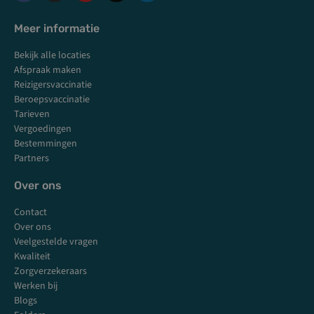
a
n
o
i
c
s
u
n
Meer informatie
e
t
t
k
b
a
u
e
Bekijk alle locaties
o
g
b
d
Afspraak maken
o
r
e
i
k
a
n
Reizigersvaccinatie
m
Beroepsvaccinatie
Tarieven
Vergoedingen
Bestemmingen
Partners
Over ons
Contact
Over ons
Veelgestelde vragen
Kwaliteit
Zorgverzekeraars
Werken bij
Blogs