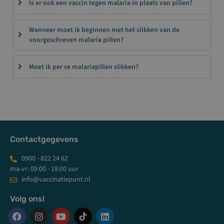
Is er ook een vaccin tegen malaria in plaats van pillen?
Wanneer moet ik beginnen met het slikken van de
voorgeschreven malaria pillen?
Moet ik per se malariapillen slikken?
Contactgegevens
0900 - 822 24 62
ma-vr: 09:00 - 18:00 uur
info@vaccinatiepunt.nl
Volg ons!
F
I
Y
L