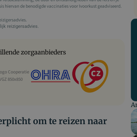
is hiervan de benodigde vaccinaties voor Ivoorkust geadviseerd.
eizigersadvies.
jk reizigersadvies.
llende zorgaanbieders
An
erplicht om te reizen naar