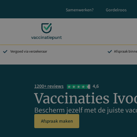
Ga
Samenwerken?
Gordelroos
naar
de
inhoud
Vergoed via verzekeraar
Afspraak binn
1200+ reviews
4,6
Vaccinaties Ivo
Bescherm jezelf met de juiste vacc
Afspraak maken