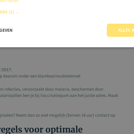
ees verder
n
Mazelen
Rabiës
Dengue
Hepatitis
TBC
Malaria
NERS
(2) →
B
st?
RGEVEN
ALLES 
aar nog steeds jaarlijks toeristen aan overlijden. Het advies
illende persoons- en reisgebonden factoren. Je krijgt daarom bij
 Malaria wordt overgedragen door middel van een muggenbeet.
 DEET.
laap daarom onder een klamboe/muskietennet
n infecties, veroorzaakt door malaria, beschermen door
alariapillen ben je bij Vaccinatiepunt aan het juiste adres. Maak
chijnselen? Neem dan zo snel mogelijk (binnen 24 uur) contact op
egels voor optimale