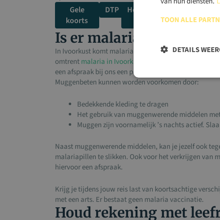
van hun diensten.
L
Gele
DTP
Hepatitis
Meningokokke
TOON ALLE PART
koorts
A
Is er malaria in Ivoorku
DETAILS WEE
In Ivoorkust komt malaria voor. Malaria is een ziekte w
omtrent
malaria in Ivoorkust
is afhankelijk van versch
een afspraak bij ons een persoonlijk malaria advies.
Muggenbeten kunnen worden voorkomen door:
Bedekkende kleding te dragen
Het gebruik van muggenwerende middelen met
Muggen zijn voornamelijk ’s nachts actief. S
Naast muggenwerende middelen, kan je jezelf ook tege
malariapillen te slikken. Ook voor het verkrijgen van m
hiervoor een afspraak.
Krijg je tijdens jouw reis last van koortsachtige vers
met een arts. Er bestaat geen malaria vaccinatie.
Houd rekening met leefr