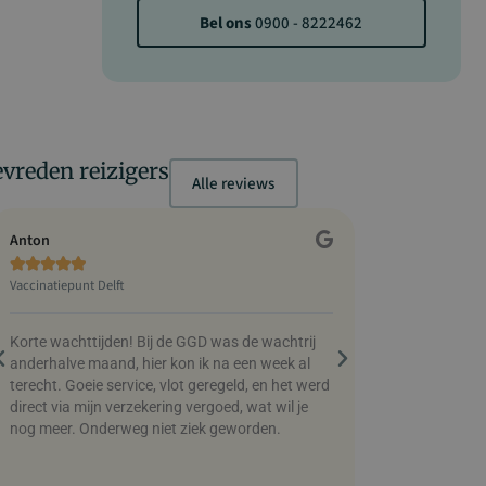
Bel ons
0900 - 8222462
vreden reizigers
Alle reviews
Anton
Chris Partyka










Vaccinatiepunt Delft
Vaccinatiepunt Ei
Korte wachttijden! Bij de GGD was de wachtrij
Makkelijk, flexib
anderhalve maand, hier kon ik na een week al
de mensen heel 
terecht. Goeie service, vlot geregeld, en het werd
wordt je gebeld 
direct via mijn verzekering vergoed, wat wil je
zeer tevreden 
nog meer. Onderweg niet ziek geworden.