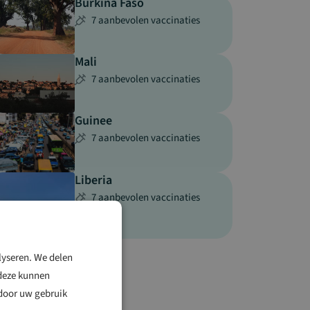
Burkina Faso
7 aanbevolen vaccinaties
Mali
7 aanbevolen vaccinaties
Guinee
7 aanbevolen vaccinaties
Liberia
7 aanbevolen vaccinaties
lyseren. We delen
 deze kunnen
 door uw gebruik