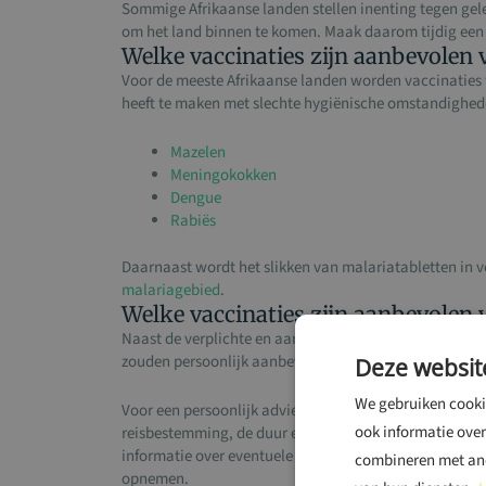
Sommige Afrikaanse landen stellen inenting tegen gele 
om het land binnen te komen. Maak daarom tijdig een 
Welke vaccinaties zijn aanbevolen 
Voor de meeste Afrikaanse landen worden vaccinaties
heeft te maken met slechte hygiënische omstandighede
Mazelen
Meningokokken
Dengue
Rabiës
Daarnaast wordt het slikken van malariatabletten in v
malariagebied
.
Welke vaccinaties zijn aanbevolen 
Naast de verplichte en aanbevolen vaccinaties Ivoorku
zouden persoonlijk aanbevolen kunnen worden. Option
Deze websit
We gebruiken cookie
Voor een persoonlijk advies voor vaccinaties Ivoorkust
ook informatie over
reisbestemming, de duur en omstandigheden van de re
informatie over eventuele ziektekostenvergoedingen va
combineren met ande
opnemen.