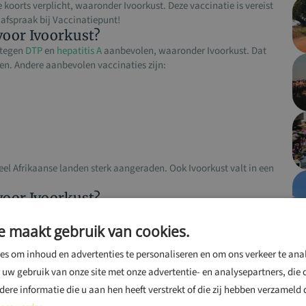
koorts verplicht, waaronder Ivoorkust. Deze vaccinatie is vereist
afspraak bij Vaccinatiepunt!
voor Ivoorkust?
 tegen
DTP
en
hepatitis A
aanbevolen, waaronder Ivoorkust. Dat
n. Andere aanbevolen vaccinaties zijn:
eel Afrikaanse landen sterk aangeraden. Ook Ivoorkust valt in een
voor Ivoorkust?
st zijn er ook een aantal andere inentingen optioneel. Deze
ele inentingen voor Ivoorkust zijn
hepatitis B
en
tuberculose
.
e maakt gebruik van cookies.
s om inhoud en advertenties te personaliseren en om ons verkeer te ana
 kun je een afspraak met ons maken. Bij ieder advies worden je
 uw gebruik van onze site met onze advertentie- en analysepartners, die
is en jouw persoonlijke gezondheidstoestand betrokken. Ook voor
n de reisvaccinaties voor Ivoorkust kun je contact met ons
re informatie die u aan hen heeft verstrekt of die zij hebben verzameld