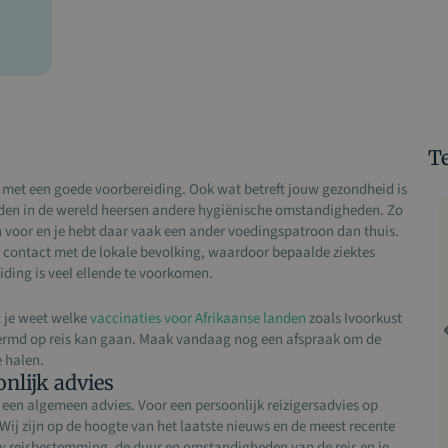
Te
nt met een goede voorbereiding. Ook wat betreft jouw gezondheid is
anden in de wereld heersen andere hygiënische omstandigheden. Zo
n voor en je hebt daar vaak een ander voedingspatroon dan thuis.
 in contact met de lokale bevolking, waardoor bepaalde ziektes
ing is veel ellende te voorkomen.
t je weet welke
vaccinaties voor Afrikaanse landen
zoals Ivoorkust
hermd op reis kan gaan. Maak vandaag nog een afspraak om de
e halen.
nlijk advies
 een algemeen advies. Voor een persoonlijk reizigersadvies op
Wij zijn op de hoogte van het laatste nieuws en de meest recente
uw reisbestemming, de duur en omstandigheden van de reis en je