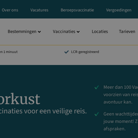
Over ons
Vacatures
Beroepsvaccinatie
Vergoedingen
Bestemmingen
Vaccinaties
Locaties
Tarieven
en 1 minuut
LCR-geregistreerd
Meer dan 100 Vac
orkust
voorzien van rei
avontuur kan.
inaties voor een veilige reis.
Geen wachttijden 
jouw moment! Zo
afspraken.