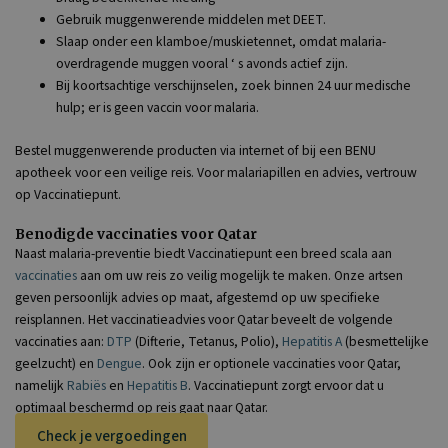
Gebruik muggenwerende middelen met DEET.
Slaap onder een klamboe/muskietennet, omdat malaria-
overdragende muggen vooral ‘ s avonds actief zijn.
Bij koortsachtige verschijnselen, zoek binnen 24 uur medische
hulp; er is geen vaccin voor malaria.
Bestel muggenwerende producten via internet of bij een BENU
apotheek voor een veilige reis. Voor malariapillen en advies, vertrouw
op Vaccinatiepunt.
Benodigde vaccinaties voor Qatar
Naast malaria-preventie biedt Vaccinatiepunt een breed scala aan
vaccinaties
aan om uw reis zo veilig mogelijk te maken. Onze artsen
geven persoonlijk advies op maat, afgestemd op uw specifieke
reisplannen. Het vaccinatieadvies voor Qatar beveelt de volgende
vaccinaties aan:
DTP
(Difterie, Tetanus, Polio),
Hepatitis A
(besmettelijke
geelzucht) en
Dengue
. Ook zijn er optionele vaccinaties voor Qatar,
namelijk
Rabiës
en
Hepatitis B
. Vaccinatiepunt zorgt ervoor dat u
optimaal beschermd op reis gaat naar Qatar.
Check je vergoedingen