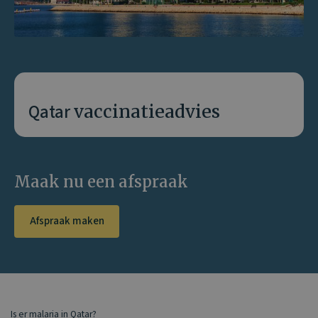
Qatar
vaccinatieadvies
Maak nu een afspraak
Afspraak maken
Is er malaria in Qatar?