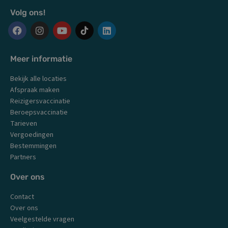
Volg ons!
F
I
Y
L
a
n
o
i
c
s
u
n
Meer informatie
e
t
t
k
b
a
u
e
Bekijk alle locaties
o
g
b
d
o
r
e
i
Afspraak maken
k
a
n
Reizigersvaccinatie
m
Beroepsvaccinatie
Tarieven
Vergoedingen
Bestemmingen
Partners
Over ons
Contact
Over ons
Veelgestelde vragen