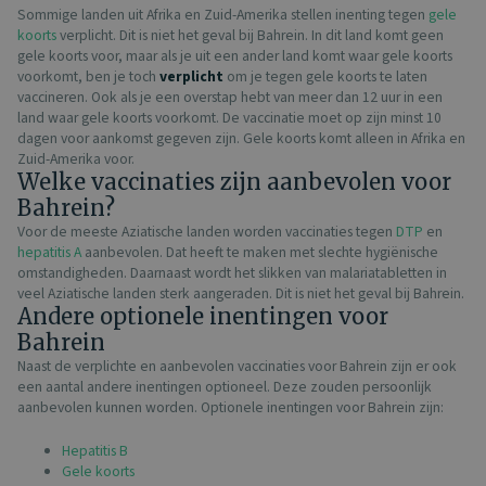
Sommige landen uit Afrika en Zuid-Amerika stellen inenting tegen
gele
koorts
verplicht. Dit is niet het geval bij Bahrein. In dit land komt geen
gele koorts voor, maar als je uit een ander land komt waar gele koorts
voorkomt, ben je toch
verplicht
om je tegen gele koorts te laten
vaccineren. Ook als je een overstap hebt van meer dan 12 uur in een
land waar gele koorts voorkomt. De vaccinatie moet op zijn minst 10
dagen voor aankomst gegeven zijn. Gele koorts komt alleen in Afrika en
Zuid-Amerika voor.
Welke vaccinaties zijn aanbevolen voor
Bahrein?
Voor de meeste Aziatische landen worden vaccinaties tegen
DTP
en
hepatitis A
aanbevolen. Dat heeft te maken met slechte hygiënische
omstandigheden. Daarnaast wordt het slikken van malariatabletten in
veel Aziatische landen sterk aangeraden. Dit is niet het geval bij Bahrein.
Andere optionele inentingen voor
Bahrein
Naast de verplichte en aanbevolen vaccinaties voor Bahrein zijn er ook
een aantal andere inentingen optioneel. Deze zouden persoonlijk
aanbevolen kunnen worden. Optionele inentingen voor Bahrein zijn:
Hepatitis B
Gele koorts