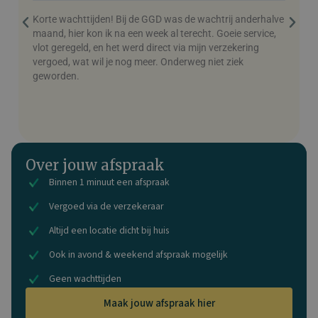
Korte wachttijden! Bij de GGD was de wachtrij anderhalve
M
maand, hier kon ik na een week al terecht. Goeie service,
h
vlot geregeld, en het werd direct via mijn verzekering
v
vergoed, wat wil je nog meer. Onderweg niet ziek
geworden.
Over jouw afspraak
Binnen 1 minuut een afspraak
Vergoed via de verzekeraar
Altijd een locatie dicht bij huis
Ook in avond & weekend afspraak mogelijk
Geen wachttijden
Maak jouw afspraak hier