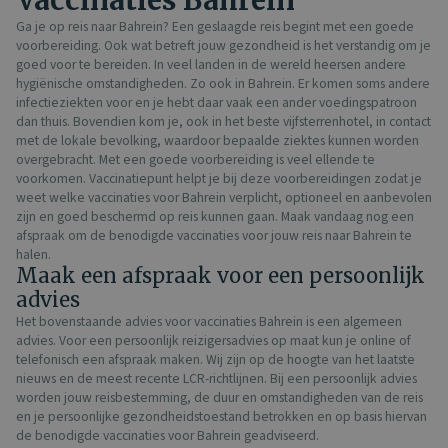
Vaccinaties Bahrein
Ga je op reis naar Bahrein? Een geslaagde reis begint met een goede
voorbereiding. Ook wat betreft jouw gezondheid is het verstandig om je
goed voor te bereiden. In veel landen in de wereld heersen andere
hygiënische omstandigheden. Zo ook in Bahrein. Er komen soms andere
infectieziekten voor en je hebt daar vaak een ander voedingspatroon
dan thuis. Bovendien kom je, ook in het beste vijfsterrenhotel, in contact
met de lokale bevolking, waardoor bepaalde ziektes kunnen worden
overgebracht. Met een goede voorbereiding is veel ellende te
voorkomen. Vaccinatiepunt helpt je bij deze voorbereidingen zodat je
weet welke vaccinaties voor Bahrein verplicht, optioneel en aanbevolen
zijn en goed beschermd op reis kunnen gaan. Maak vandaag nog een
afspraak om de benodigde vaccinaties voor jouw reis naar Bahrein te
halen.
Maak een afspraak voor een persoonlijk
advies
Het bovenstaande advies voor vaccinaties Bahrein is een algemeen
advies. Voor een persoonlijk reizigersadvies op maat kun je online of
telefonisch een afspraak maken. Wij zijn op de hoogte van het laatste
nieuws en de meest recente LCR-richtlijnen. Bij een persoonlijk advies
worden jouw reisbestemming, de duur en omstandigheden van de reis
en je persoonlijke gezondheidstoestand betrokken en op basis hiervan
de benodigde vaccinaties voor Bahrein geadviseerd.