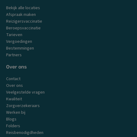
b
a
u
e
Bekijk alle locaties
o
g
b
d
o
r
e
i
Afspraak maken
k
a
n
Reizigersvaccinatie
m
Beroepsvaccinatie
Tarieven
Vergoedingen
Bestemmingen
Partners
Over ons
Contact
Over ons
Veelgestelde vragen
Kwaliteit
Zorgverzekeraars
Werken bij
Blogs
Folders
Reisbenodigdheden