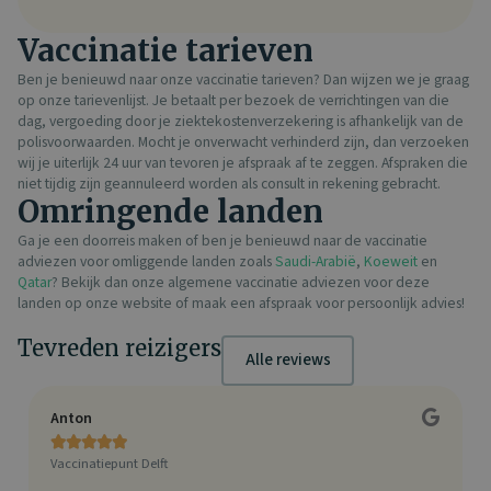
Vaccinatie tarieven
Ben je benieuwd naar onze vaccinatie tarieven? Dan wijzen we je graag
op onze tarievenlijst. Je betaalt per bezoek de verrichtingen van die
dag, vergoeding door je ziektekostenverzekering is afhankelijk van de
polisvoorwaarden. Mocht je onverwacht verhinderd zijn, dan verzoeken
wij je uiterlijk 24 uur van tevoren je afspraak af te zeggen. Afspraken die
niet tijdig zijn geannuleerd worden als consult in rekening gebracht.
Omringende landen
Ga je een doorreis maken of ben je benieuwd naar de vaccinatie
adviezen voor omliggende landen zoals
Saudi-Arabië
,
Koeweit
en
Qatar
? Bekijk dan onze algemene vaccinatie adviezen voor deze
landen op onze website of maak een afspraak voor persoonlijk advies!
Tevreden reizigers
Alle reviews
Anton
C





Vaccinatiepunt Delft
V