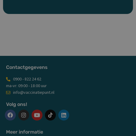
Contactgegevens
0900 - 822 24 62
ma-vr: 09:00 - 18:00 uur
info@vaccinatiepunt.nl
Volg ons!
F
I
Y
L
a
n
o
i
c
s
u
n
Meer informatie
e
t
t
k