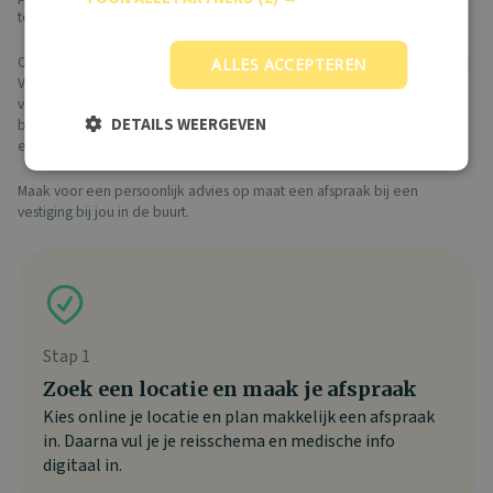
tegen elkaar afgewogen worden.
Ook wanneer je een last-minute geboekt hebt, is het verstandig om het
ALLES ACCEPTEREN
Vaccinatiepunt te raadplegen. Je kunt namelijk ook vlak voor aanvang
van de reis nog gevaccineerd worden. Wanneer je vaak een last-minute
DETAILS WEERGEVEN
boekt, is het aan te raden de basisvaccinaties (dtp,hepatitis A en
eventueel buiktyfus) als voorzorgsmaatregel te nemen.
Maak voor een persoonlijk advies op maat een afspraak bij een
vestiging bij jou in de buurt.
Stap 1
Zoek een locatie en maak je afspraak
Kies online je locatie en plan makkelijk een afspraak
in. Daarna vul je je reisschema en medische info
digitaal in.