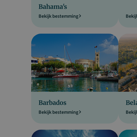
Bahama's
Bekijk bestemming
Beki
Bel
Barbados
Bekijk bestemming
Beki