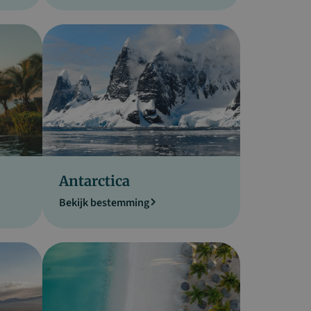
Antarctica
Bekijk bestemming