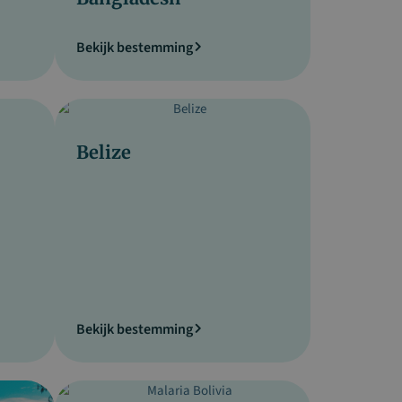
Bekijk bestemming
Belize
Bekijk bestemming