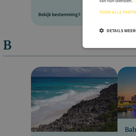
van hun diensten.
L
Aze
TOON ALLE PART
Bekijk bestemming
Beki
DETAILS WEE
B
Bah