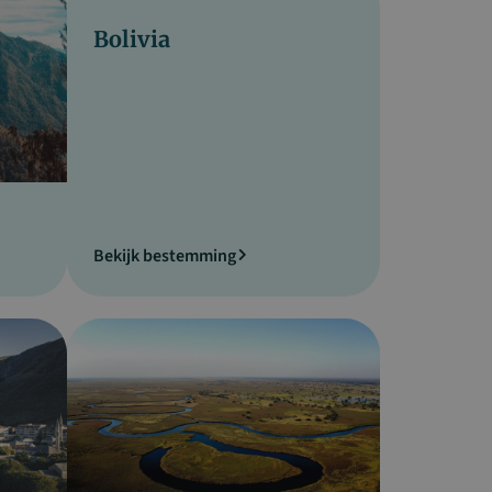
Bolivia
Bekijk bestemming