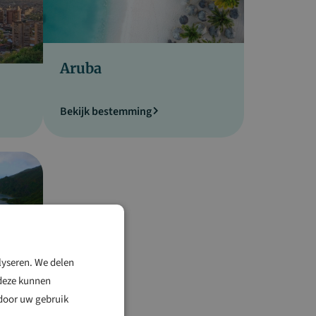
Aruba
Bekijk bestemming
lyseren. We delen
 deze kunnen
 door uw gebruik