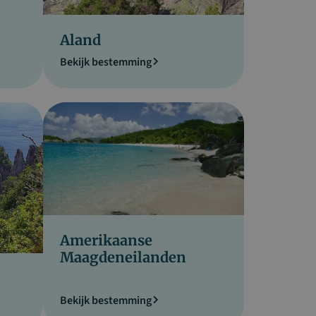
Aland
Bekijk bestemming
Amerikaanse
Maagdeneilanden
Bekijk bestemming