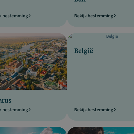
jk bestemming
Bekijk bestemming
België
arus
jk bestemming
Bekijk bestemming