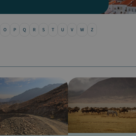
O
P
Q
R
S
T
U
V
W
Z